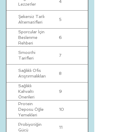
4
Lezzetler
Şekersiz Tatlı
5
Alternatifleri
Sporcular İçin
6
Beslenme
Rehberi
Smoothi
7
Tarifleri
Sağlıklı Ofis
8
Atıştırmalıkları
Sağlıklı
9
Kahvaltı
Önerileri
Protein
10
Deposu Öğle
Yemekleri
Probiyotiğin
11
Gücü