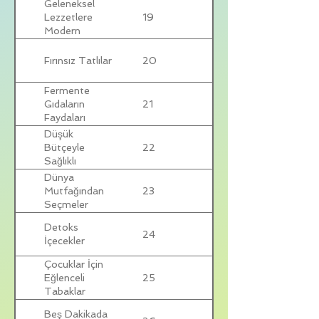
Geleneksel
19
Lezzetlere
Modern
Sunumlar
Fırınsız Tatlılar
20
Fermente
21
Gıdaların
Faydaları
Düşük
22
Bütçeyle
Sağlıklı
Sofralar
Dünya
23
Mutfağından
Seçmeler
Detoks
24
İçecekler
Çocuklar İçin
25
Eğlenceli
Tabaklar
Beş Dakikada