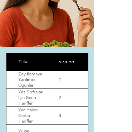
Title
sıra no
Zayıflamaya
1
Yardımcı
Öğünler
Yaz Sofraları
2
İçin Serin
Tarifler
Yağ Yakıcı
3
Çorba
Tarifleri
Vegan