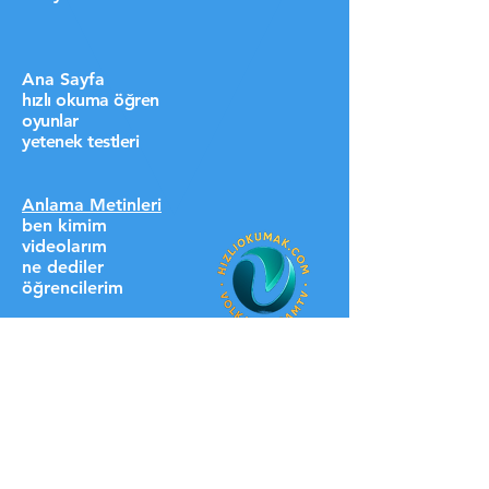
Ana Sayfa
hızlı okuma öğren
oyunlar
yetenek testleri
Anlama Metinleri
ben kimim
videolarım
ne dediler
öğrencilerim
destek ol lütfen
HIZLI LİNKLER
üyelere özel
blog