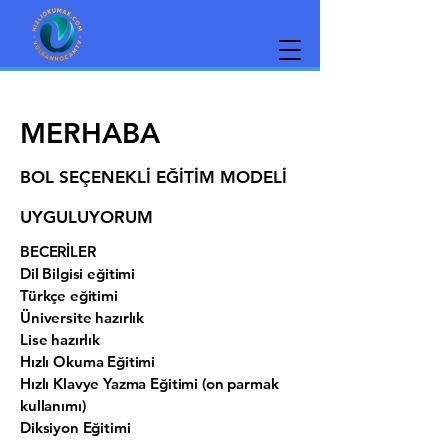
MERHABA
BOL SEÇENEKLİ EĞİTİM MODELİ
UYGULUYORUM
BECERİLER
Dil Bilgisi eğitimi
Türkçe eğitimi
Üniversite hazırlık
Lise hazırlık
Hızlı Okuma Eğitimi
Hızlı Klavye Yazma Eğitimi (on parmak
kullanımı)
Diksiyon Eğitimi