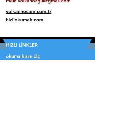
mail:
volkanozgul@gmail.com
volkanhocam.com.tr
hizliokumak.com
HIZLI LİNKLER
okuma hızını ölç
anlama hızını ölç
hikaye oku
Ana Sayfa
hızlı okuma öğren
oyunlar
yetenek testleri
Anlama Metinleri
ben kimim