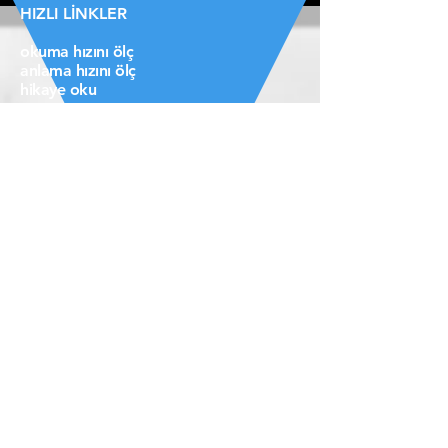
HIZLI LİNKLER
okuma hızını ölç
anlama hızını ölç
hikaye oku
Ana Sayfa
hızlı okuma öğren
oyunlar
yetenek testleri
Anlama Metinleri
ben kimim
videolarım
ne dediler
öğrencilerim
destek ol lütfen