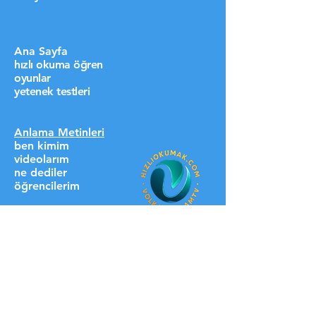
Ana Sayfa
hızlı okuma öğren
oyunlar
yetenek testleri
Anlama Metinleri
ben kimim
videolarım
ne dediler
öğrencilerim
destek ol lütfen
HIZLI LİNKLER
üyelere özel
blog