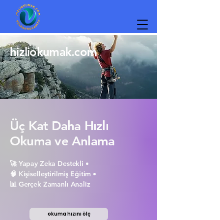
hizliokumak.com
Üç Kat Daha Hızlı
Okuma ve Anlama
🚀 Yapay Zeka Destekli •
🧠 Kişiselleştirilmiş Eğitim •
📊 Gerçek Zamanlı Analiz
okuma hızını ölç