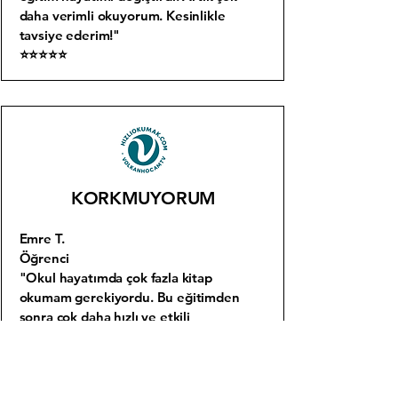
daha verimli okuyorum. Kesinlikle
tavsiye ederim!"
⭐⭐⭐⭐⭐
KORKMUYORUM
Emre T.
Öğrenci
"Okul hayatımda çok fazla kitap
okumam gerekiyordu. Bu eğitimden
sonra çok daha hızlı ve etkili
okuyabiliyorum. Ayrıca sınavlarda
paragraflardan korkmuyorum...
⭐⭐⭐⭐⭐