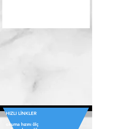
HIZLI LİNKLER
okuma hızını ölç