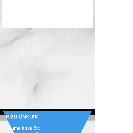
HIZLI LİNKLER
okuma hızını ölç