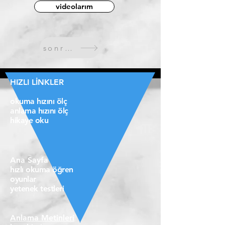
videolarım
sonraki
HIZLI LİNKLER
okuma hızını ölç
anlama hızını ölç
hikaye oku
Ana Sayfa
hızlı okuma öğren
oyunlar
yetenek testleri
Anlama Metinleri