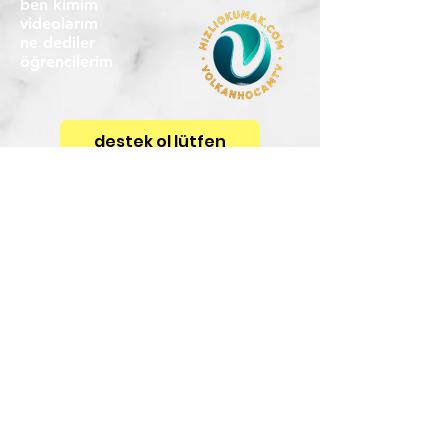
ben kimim
videolarım
ne dediler
öğrencilerim
destek ol lütfen
HIZLI LİNKLER
üyelere özel
blog
iletişim
KAYIT VE ÜCRETLER İÇİN
hizliokumak.com
instagram: volkanhocamtv
youtube @volkanhocamtv