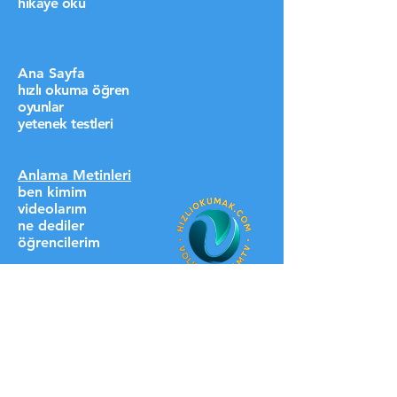
hikaye oku
Ana Sayfa
hızlı okuma öğren
oyunlar
yetenek testleri
Anlama Metinleri
ben kimim
videolarım
ne dediler
öğrencilerim
destek ol lütfen
HIZLI LİNKLER
üyelere özel