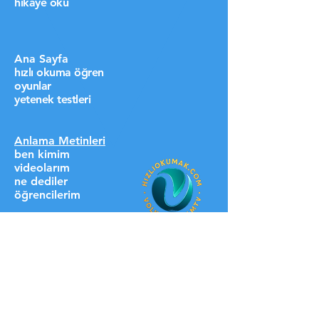
hikaye oku
Ana Sayfa
hızlı okuma öğren
oyunlar
yetenek testleri
Anlama Metinleri
ben kimim
videolarım
ne dediler
öğrencilerim
destek ol lütfen
HIZLI LİNKLER
üyelere özel