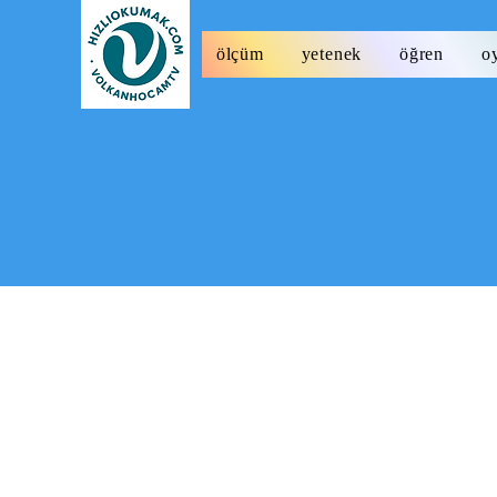
ölçüm
yetenek
öğren
o