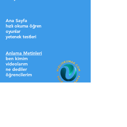
Ana Sayfa
hızlı okuma öğren
oyunlar
yetenek testleri
Anlama Metinleri
ben kimim
videolarım
ne dediler
öğrencilerim
destek ol lütfen
HIZLI LİNKLER
üyelere özel
blog