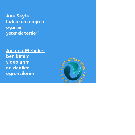
Ana Sayfa
hızlı okuma öğren
oyunlar
yetenek testleri
Anlama Metinleri
ben kimim
videolarım
ne dediler
öğrencilerim
destek ol lütfen
HIZLI LİNKLER
üyelere özel
blog
iletişim