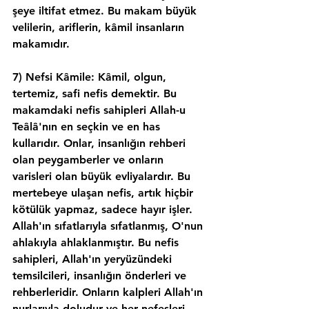
şeye iltifat etmez. Bu makam büyük 
velilerin, ariflerin, kâmil insanların 
makamıdır.
7) Nefsi Kâmile: Kâmil, olgun, 
tertemiz, safi nefis demektir. Bu 
makamdaki nefis sahipleri Allah-u 
Teâlâ'nın en seçkin ve en has 
kullarıdır. Onlar, insanlığın rehberi 
olan peygamberler ve onların 
varisleri olan büyük evliyalardır. Bu 
mertebeye ulaşan nefis, artık hiçbir 
kötülük yapmaz, sadece hayır işler. 
Allah'ın sıfatlarıyla sıfatlanmış, O'nun 
ahlakıyla ahlaklanmıştır. Bu nefis 
sahipleri, Allah'ın yeryüzündeki 
temsilcileri, insanlığın önderleri ve 
rehberleridir. Onların kalpleri Allah'ın 
nurlarıyla doludur ve her nefesleri 