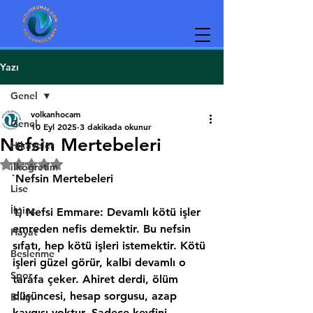
Yazı
Genel
volkanhocam
Genel
10 Eyl 2025
3 dakikada okunur
Nefsin Mertebeleri
Hikayeler
5 üzerinden NaN yıldız
ilköğretim
`Nefsin Mertebeleri
Lise
İlginç
1) Nefsi Emmare: Devamlı kötü işler 
emreden nefis demektir. Bu nefsin 
Hayat
sıfatı, hep kötü işleri istemektir. Kötü 
Beslenme
işleri güzel görür, kalbi devamlı o 
Spor
tarafa çeker. Ahiret derdi, ölüm 
düşüncesi, hesap sorgusu, azap 
Bilim
kaygısı yoktur. Sadece keyfini, 