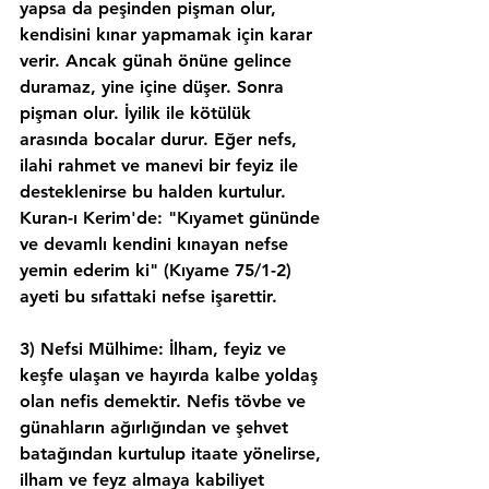
yapsa da peşinden pişman olur, 
kendisini kınar yapmamak için karar 
verir. Ancak günah önüne gelince 
duramaz, yine içine düşer. Sonra 
pişman olur. İyilik ile kötülük 
arasında bocalar durur. Eğer nefs, 
ilahi rahmet ve manevi bir feyiz ile 
desteklenirse bu halden kurtulur. 
Kuran-ı Kerim'de: "Kıyamet gününde 
ve devamlı kendini kınayan nefse 
yemin ederim ki" (Kıyame 75/1-2) 
ayeti bu sıfattaki nefse işarettir.
3) Nefsi Mülhime: İlham, feyiz ve 
keşfe ulaşan ve hayırda kalbe yoldaş 
olan nefis demektir. Nefis tövbe ve 
günahların ağırlığından ve şehvet 
batağından kurtulup itaate yönelirse, 
ilham ve feyz almaya kabiliyet 