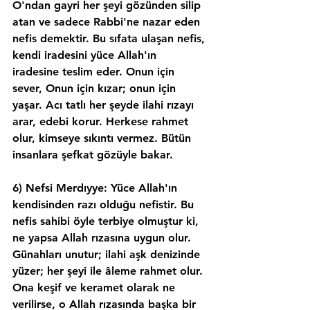
O'ndan gayri her şeyi gözünden silip 
atan ve sadece Rabbi'ne nazar eden 
nefis demektir. Bu sıfata ulaşan nefis, 
kendi iradesini yüce Allah'ın 
iradesine teslim eder. Onun için 
sever, Onun için kızar; onun için 
yaşar. Acı tatlı her şeyde ilahi rızayı 
arar, edebi korur. Herkese rahmet 
olur, kimseye sıkıntı vermez. Bütün 
insanlara şefkat gözüyle bakar.
6) Nefsi Merdıyye: Yüce Allah'ın 
kendisinden razı olduğu nefistir. Bu 
nefis sahibi öyle terbiye olmuştur ki, 
ne yapsa Allah rızasına uygun olur. 
Günahları unutur; ilahi aşk denizinde 
yüzer; her şeyi ile âleme rahmet olur. 
Ona keşif ve keramet olarak ne 
verilirse, o Allah rızasında başka bir 