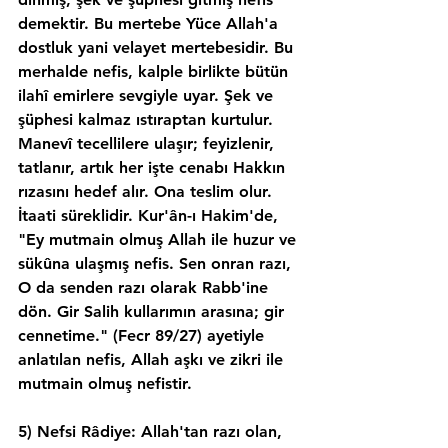
demektir. Bu mertebe Yüce Allah'a 
dostluk yani velayet mertebesidir. Bu 
merhalde nefis, kalple birlikte bütün 
ilahî emirlere sevgiyle uyar. Şek ve 
şüphesi kalmaz ıstıraptan kurtulur. 
Manevî tecellilere ulaşır; feyizlenir, 
tatlanır, artık her işte cenabı Hakkın 
rızasını hedef alır. Ona teslim olur. 
İtaati süreklidir. Kur'ân-ı Hakim'de, 
"Ey mutmain olmuş Allah ile huzur ve 
sükûna ulaşmış nefis. Sen onran razı, 
O da senden razı olarak Rabb'ine 
dön. Gir Salih kullarımın arasına; gir 
cennetime." (Fecr 89/27) ayetiyle 
anlatılan nefis, Allah aşkı ve zikri ile 
mutmain olmuş nefistir.
5) Nefsi Râdiye: Allah'tan razı olan, 