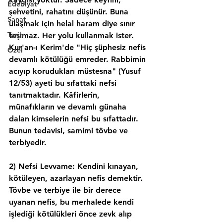
Edebiyat
şehvetini, rahatını düşünür. Buna 
Sanat
ulaşmak için helal haram diye sınır 
Tarih
taşımaz. Her yolu kullanmak ister. 
Kur'an-ı Kerim'de "Hiç şüphesiz nefis 
Özel
devamlı kötülüğü emreder. Rabbimin 
acıyıp korudukları müstesna" (Yusuf 
12/53) ayeti bu sıfattaki nefsi 
tanıtmaktadır. Kâfirlerin, 
münafıkların ve devamlı günaha 
dalan kimselerin nefsi bu sıfattadır. 
Bunun tedavisi, samimi tövbe ve 
terbiyedir.
2) Nefsi Levvame: Kendini kınayan, 
kötüleyen, azarlayan nefis demektir. 
Tövbe ve terbiye ile bir derece 
uyanan nefis, bu merhalede kendi 
işlediği kötülükleri önce zevk alıp 