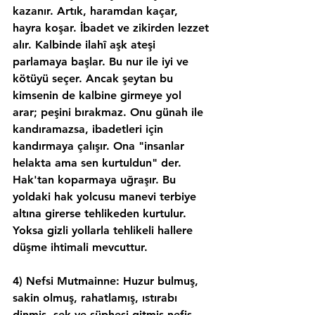
kazanır. Artık, haramdan kaçar, 
hayra koşar. İbadet ve zikirden lezzet 
alır. Kalbinde ilahî aşk ateşi 
parlamaya başlar. Bu nur ile iyi ve 
kötüyü seçer. Ancak şeytan bu 
kimsenin de kalbine girmeye yol 
arar; peşini bırakmaz. Onu günah ile 
kandıramazsa, ibadetleri için 
kandırmaya çalışır. Ona "insanlar 
helakta ama sen kurtuldun" der. 
Hak'tan koparmaya uğraşır. Bu 
yoldaki hak yolcusu manevi terbiye 
altına girerse tehlikeden kurtulur. 
Yoksa gizli yollarla tehlikeli hallere 
düşme ihtimali mevcuttur.
4) Nefsi Mutmainne: Huzur bulmuş, 
sakin olmuş, rahatlamış, ıstırabı 
dinmiş, şek ve şüphesi gitmiş nefis 