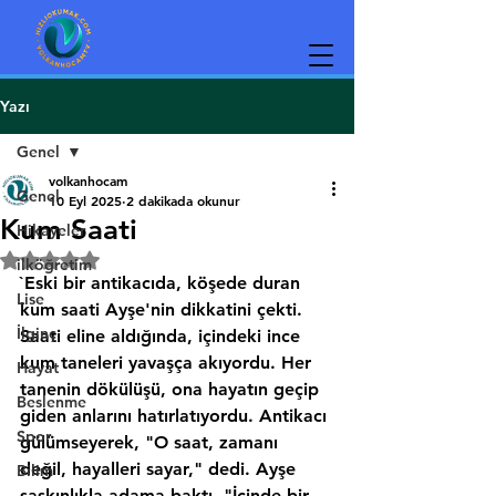
Yazı
Genel
volkanhocam
Genel
10 Eyl 2025
2 dakikada okunur
Kum Saati
Hikayeler
5 üzerinden NaN yıldız
ilköğretim
`Eski bir antikacıda, köşede duran 
Lise
kum saati Ayşe'nin dikkatini çekti. 
İlginç
Saati eline aldığında, içindeki ince 
kum taneleri yavaşça akıyordu. Her 
Hayat
tanenin dökülüşü, ona hayatın geçip 
Beslenme
giden anlarını hatırlatıyordu. Antikacı 
Spor
gülümseyerek, "O saat, zamanı 
değil, hayalleri sayar," dedi. Ayşe 
Bilim
şaşkınlıkla adama baktı. "İçinde bir 