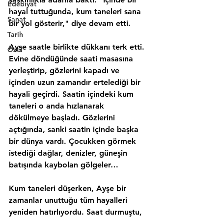
Edebiyat
hayal tuttuğunda, kum taneleri sana 
Sanat
bir yol gösterir," diye devam etti.
Tarih
Ayşe saatle birlikte dükkanı terk etti. 
Özel
Evine döndüğünde saati masasına 
yerleştirip, gözlerini kapadı ve 
içinden uzun zamandır ertelediği bir 
hayali geçirdi. Saatin içindeki kum 
taneleri o anda hızlanarak 
dökülmeye başladı. Gözlerini 
açtığında, sanki saatin içinde başka 
bir dünya vardı. Çocukken görmek 
istediği dağlar, denizler, güneşin 
batışında kaybolan gölgeler…
Kum taneleri düşerken, Ayşe bir 
zamanlar unuttuğu tüm hayalleri 
yeniden hatırlıyordu. Saat durmuştu, 