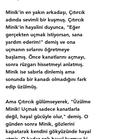
Minik'in en yakın arkadaşı, Çıtırcık 
adında sevimli bir kuşmuş. Çıtırcık 
Minik'in hayalini duyunca, "Eğer 
gerçekten uçmak istiyorsan, sana 
yardım ederim!" demiş ve ona 
uçmanın sırlarını öğretmeye 
başlamış. Önce kanatlarını açmayı, 
sonra rüzgarı hissetmeyi anlatmış. 
Minik ise sabırla dinlemiş ama 
sonunda bir kanadı olmadığını fark 
edip üzülmüş.
Ama Çıtırcık gülümseyerek, "Üzülme 
Minik! Uçmak sadece kanatlarla 
değil, hayal gücüyle olur," demiş. O 
günden sonra Minik, gözlerini 
kapatarak kendini gökyüzünde hayal 
etmiş. O kadar çok hayal kurmuş ki, 