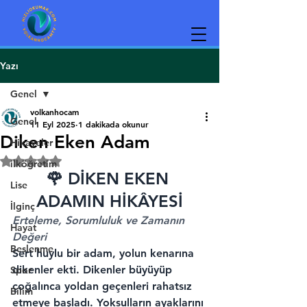
Yazı
Genel
volkanhocam
Genel
11 Eyl 2025
1 dakikada okunur
Diken Eken Adam
Hikayeler
5 üzerinden NaN yıldız
ilköğretim
🌹 DİKEN EKEN 
Lise
ADAMIN HİKÂYESİ
İlginç
Erteleme, Sorumluluk ve Zamanın 
Hayat
Değeri
Beslenme
Sert huylu bir adam, yolun kenarına 
dikenler ekti. Dikenler büyüyüp 
Spor
çoğalınca yoldan geçenleri rahatsız 
Bilim
etmeye başladı. Yoksulların ayaklarını 