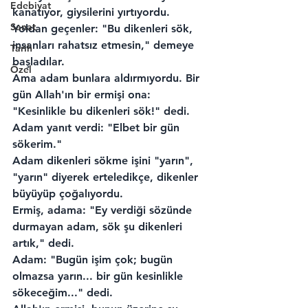
Edebiyat
kanatıyor, giysilerini yırtıyordu. 
Sanat
Yoldan geçenler: "Bu dikenleri sök, 
insanları rahatsız etmesin," demeye 
Tarih
başladılar.
Özel
Ama adam bunlara aldırmıyordu. Bir 
gün Allah'ın bir ermişi ona: 
"Kesinlikle bu dikenleri sök!" dedi.
Adam yanıt verdi: "Elbet bir gün 
sökerim."
Adam dikenleri sökme işini "yarın", 
"yarın" diyerek erteledikçe, dikenler 
büyüyüp çoğalıyordu.
Ermiş, adama: "Ey verdiği sözünde 
durmayan adam, sök şu dikenleri 
artık," dedi.
Adam: "Bugün işim çok; bugün 
olmazsa yarın... bir gün kesinlikle 
sökeceğim..." dedi.