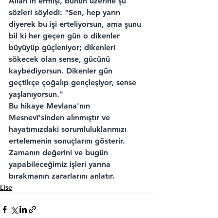
Allah'ın ermişi, bunun üzerine şu 
sözleri söyledi: "Sen, hep yarın 
diyerek bu işi erteliyorsun, ama şunu 
bil ki her geçen gün o dikenler 
büyüyüp güçleniyor; dikenleri 
sökecek olan sense, gücünü 
kaybediyorsun. Dikenler gün 
geçtikçe çoğalıp gençleşiyor, sense 
yaşlanıyorsun."
Bu hikaye Mevlana'nın 
Mesnevî'sinden alınmıştır ve 
hayatımızdaki sorumluluklarımızı 
ertelemenin sonuçlarını gösterir. 
Zamanın değerini ve bugün 
yapabileceğimiz işleri yarına 
bırakmanın zararlarını anlatır.
Lise