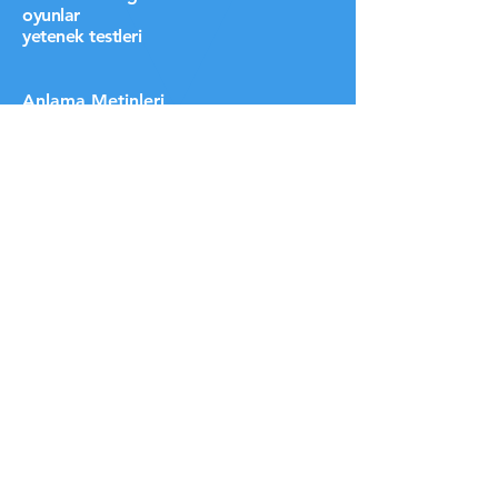
oyunlar
yetenek testleri
Anlama Metinleri
ben kimim
videolarım
ne dediler
öğrencilerim
destek ol lütfen
HIZLI LİNKLER
üyelere özel
blog
iletişim
KAYIT VE ÜCRETLER İÇİN