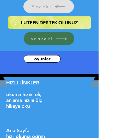
önceki
LÜTFEN DESTEK OLUNUZ
sonraki
oyunlar
HIZLI LİNKLER
okuma hızını ölç
anlama hızını ölç
hikaye oku
Ana Sayfa
hızlı okuma öğren