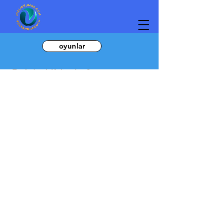
oyunlar
Zıt Anlamlı Kelimeler 3