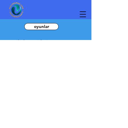
oyunlar
emojilerle atasözleri