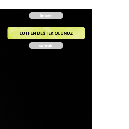
önceki
LÜTFEN DESTEK OLUNUZ
sonraki