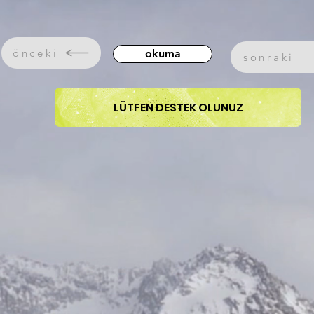
önceki
okuma
sonraki
LÜTFEN DESTEK OLUNUZ