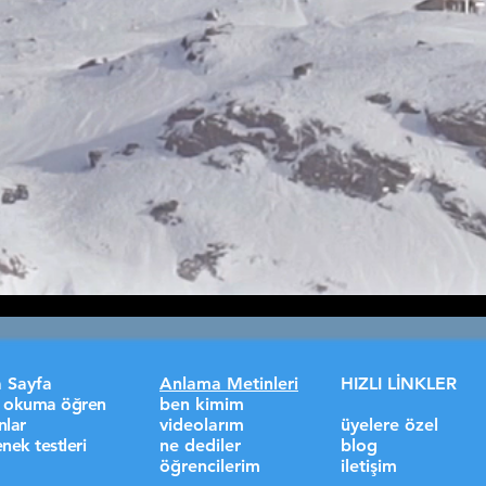
 Sayfa
Anlama Metinleri
HIZLI LİNKLER
lı okuma öğren
ben kimim
nlar
videolarım
üyelere özel
nek testleri
ne dediler
blog
öğrencilerim
iletişim