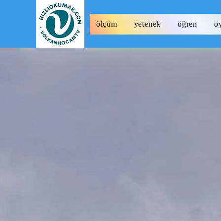
ölçüm
yetenek
öğren
o