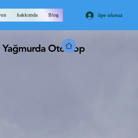
yun
hakkımda
Blog
üye olunuz
Yağmurda Otostop