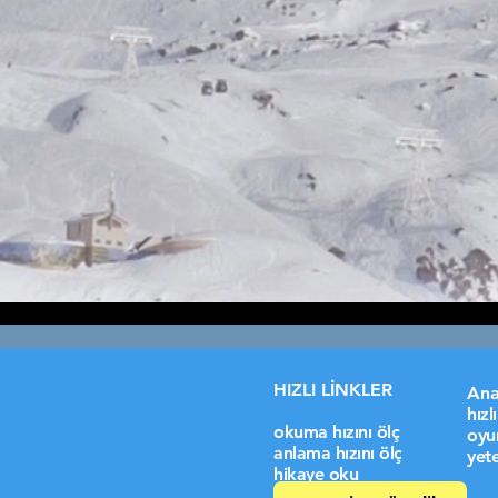
HIZLI LİNKLER
Ana
hız
okuma hızını ölç
oyu
anlama hızını ölç
yete
hikaye oku