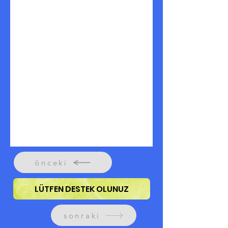
önceki
LÜTFEN DESTEK OLUNUZ
sonraki