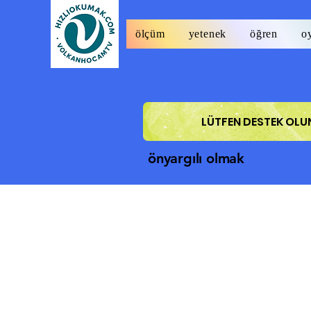
ölçüm
yetenek
öğren
o
LÜTFEN DESTEK OLU
önyargılı olmak