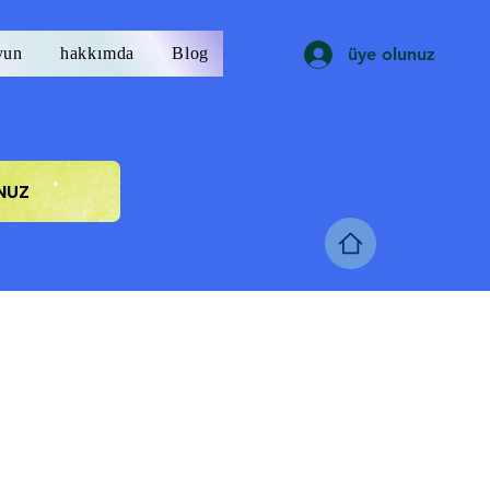
yun
hakkımda
Blog
üye olunuz
NUZ