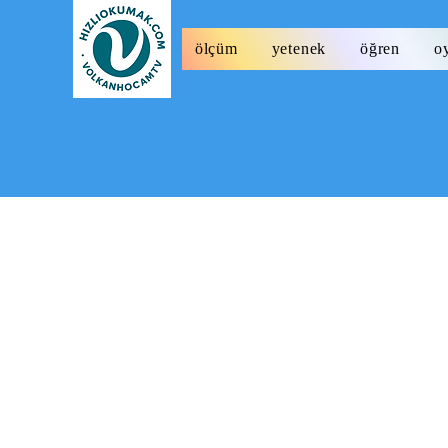
ölçüm
yetenek
öğren
o