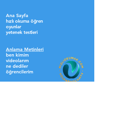
Ana Sayfa
hızlı okuma öğren
oyunlar
yetenek testleri
Anlama Metinleri
ben kimim
videolarım
ne dediler
öğrencilerim
destek ol lütfen
HIZLI LİNKLER
üyelere özel
blog
iletişim