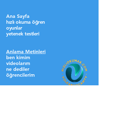
Ana Sayfa
hızlı okuma öğren
oyunlar
yetenek testleri
Anlama Metinleri
ben kimim
videolarım
ne dediler
öğrencilerim
destek ol lütfen
HIZLI LİNKLER
üyelere özel
blog
iletişim