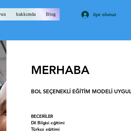
yun
hakkımda
Blog
üye olunuz
MERHABA
BOL SEÇENEKLİ EĞİTİM MODELİ UYG
BECERİLER
Dil Bilgisi eğitimi
Türkçe eğitimi