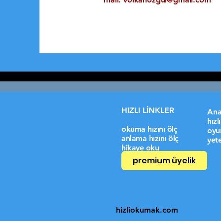
HIZLI LİNKLER
Ana
hız
okuma hızını ölç
oyu
anlama hızını ölç
yete
hikaye oku
premium üyelik
hizliokumak.com