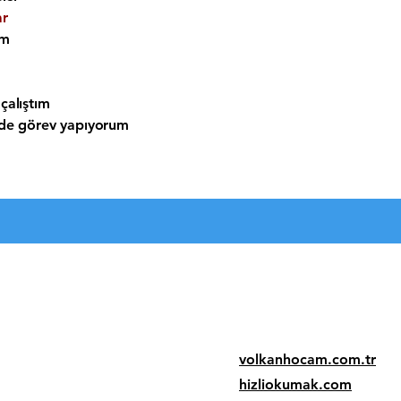
ar
am
çalıştım
nde görev yapıyorum
volkanhocam.com.tr
hizliokumak.com