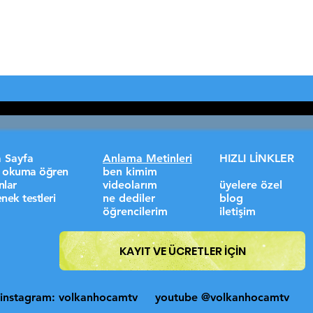
 Sayfa
Anlama Metinleri
HIZLI LİNKLER
lı okuma öğren
ben kimim
nlar
videolarım
üyelere özel
nek testleri
ne dediler
blog
öğrencilerim
iletişim
KAYIT VE ÜCRETLER İÇİN
instagram: volkanhocamtv
youtube @volkanhocamtv