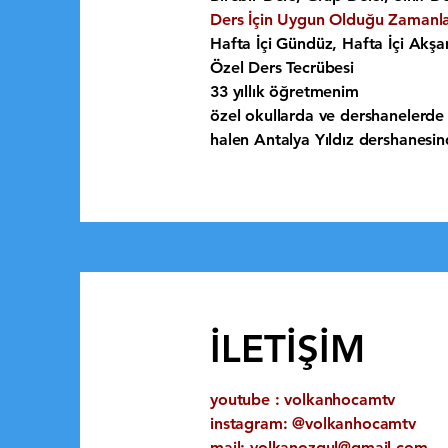
Ders İçin Uygun Olduğu Zamanl
Hafta İçi Gündüz, Hafta İçi Akş
Özel Ders Tecrübesi
33 yıllık öğretmenim
özel okullarda ve dershanelerde 
halen Antalya Yıldız dershanesi
İLETİŞİM
youtube : volkanhocamtv
instagram: @volkanhocamtv
mail:
volkanozgul@gmail.com