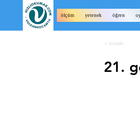
ölçüm
yetenek
öğren
o
< önceki
21. g