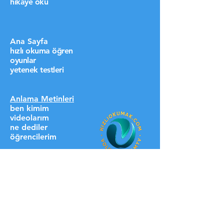
hikaye oku
Ana Sayfa
hızlı okuma öğren
oyunlar
yetenek testleri
Anlama Metinleri
ben kimim
videolarım
ne dediler
öğrencilerim
destek ol lütfen
HIZLI LİNKLER
üyelere özel