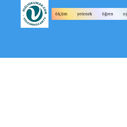
ölçüm
yetenek
öğren
o