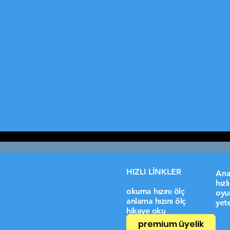
HIZLI LİNKLER
Ana
hız
okuma hızını ölç
oyu
anlama hızını ölç
yete
hikaye oku
premium üyelik