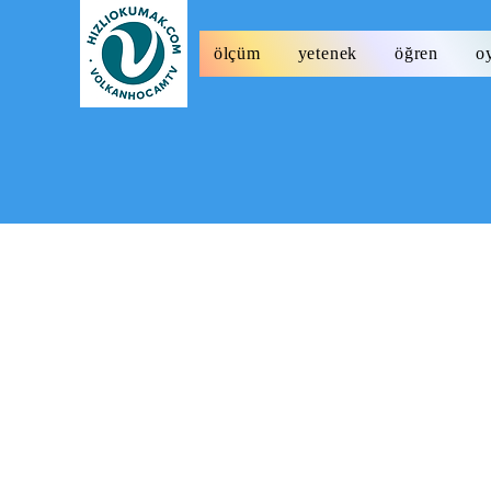
ölçüm
yetenek
öğren
o