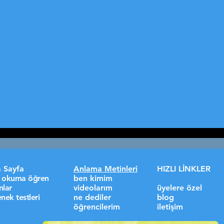
 Sayfa
Anlama Metinleri
HIZLI LİNKLER
lı okuma öğren
ben kimim
nlar
videolarım
üyelere özel
nek testleri
ne dediler
blog
öğrencilerim
iletişim