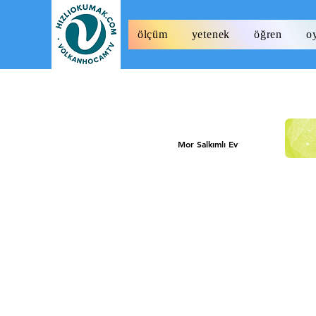
ölçüm
yetenek
öğren
o
Mor Salkımlı Ev