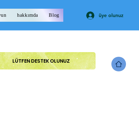
yun
hakkımda
Blog
üye olunuz
LÜTFEN DESTEK OLUNUZ