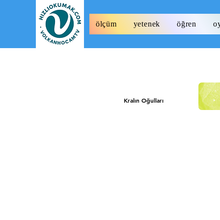
ölçüm
yetenek
öğren
o
Kralın Oğulları