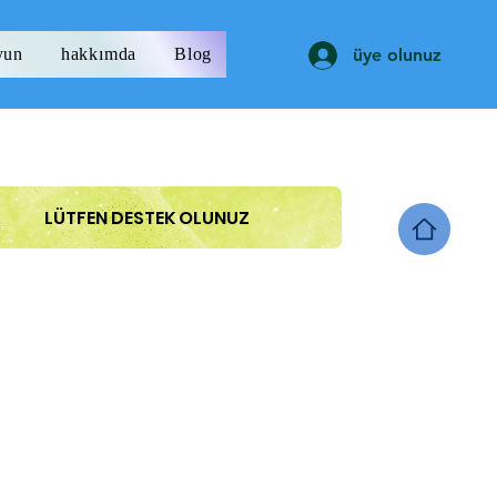
yun
hakkımda
Blog
üye olunuz
LÜTFEN DESTEK OLUNUZ