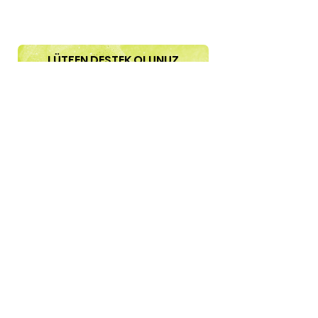
LÜTFEN DESTEK OLUNUZ
HIZLI LİNKLER
okuma hızını ölç
anlama hızını ölç
hikaye oku
Ana Sayfa
hızlı okuma öğren
oyunlar
yetenek testleri
Anlama Metinleri