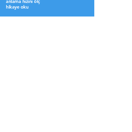
anlama hızını ölç
hikaye oku
Ana Sayfa
hızlı okuma öğren
oyunlar
yetenek testleri
Anlama Metinleri
ben kimim
videolarım
ne dediler
öğrencilerim
destek ol lütfen
HIZLI LİNKLER