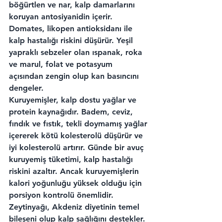
böğürtlen ve nar, kalp damarlarını 
koruyan antosiyanidin içerir. 
Domates, likopen antioksidanı ile 
kalp hastalığı riskini düşürür. Yeşil 
yapraklı sebzeler olan ıspanak, roka 
ve marul, folat ve potasyum 
açısından zengin olup kan basıncını 
dengeler.
Kuruyemişler, kalp dostu yağlar ve 
protein kaynağıdır. Badem, ceviz, 
fındık ve fıstık, tekli doymamış yağlar 
içererek kötü kolesterolü düşürür ve 
iyi kolesterolü artırır. Günde bir avuç 
kuruyemiş tüketimi, kalp hastalığı 
riskini azaltır. Ancak kuruyemişlerin 
kalori yoğunluğu yüksek olduğu için 
porsiyon kontrolü önemlidir.
Zeytinyağı, Akdeniz diyetinin temel 
bileşeni olup kalp sağlığını destekler. 