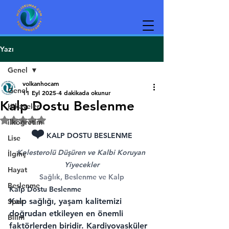
Yazı
Genel
volkanhocam
Genel
11 Eyl 2025
4 dakikada okunur
Kalp Dostu Beslenme
Hikayeler
5 üzerinden NaN yıldız
ilköğretim
❤️
 KALP DOSTU BESLENME
Lise
Kolesterolü Düşüren ve Kalbi Koruyan 
İlginç
Yiyecekler
Hayat
Sağlık, Beslenme ve Kalp
Beslenme
Kalp Dostu Beslenme
Kalp sağlığı, yaşam kalitemizi 
Spor
doğrudan etkileyen en önemli 
Bilim
faktörlerden biridir. Kardiyovasküler 