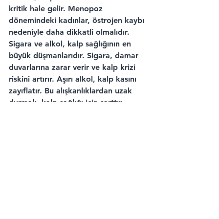
kritik hale gelir. Menopoz 
dönemindeki kadınlar, östrojen kaybı 
nedeniyle daha dikkatli olmalıdır.
Sigara ve alkol, kalp sağlığının en 
büyük düşmanlarıdır. Sigara, damar 
duvarlarına zarar verir ve kalp krizi 
riskini artırır. Aşırı alkol, kalp kasını 
zayıflatır. Bu alışkanlıklardan uzak 
durmak, kalp sağlığı için şarttır.
Sonuç olarak, kalp dostu beslenme 
yaşam tarzı değişikliği gerektirir. 
Omega-3 zengini balık, tam tahıllar, 
meyve-sebze, kuruyemiş ve 
zeytinyağı gibi besinler kalbi korur. 
Zararlı besinlerden kaçınmak, 
porsiyon kontrolü ve düzenli yaşam, 
kalp sağlığını destekler. Bu beslenme 
alışkanlıkları, uzun vadede kalp 