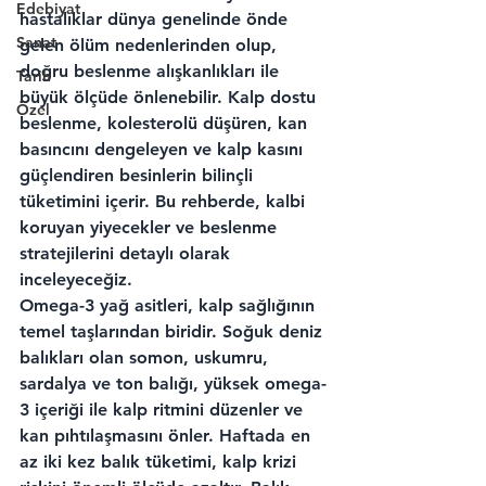
Edebiyat
hastalıklar dünya genelinde önde 
Sanat
gelen ölüm nedenlerinden olup, 
doğru beslenme alışkanlıkları ile 
Tarih
büyük ölçüde önlenebilir. Kalp dostu 
Özel
beslenme, kolesterolü düşüren, kan 
basıncını dengeleyen ve kalp kasını 
güçlendiren besinlerin bilinçli 
tüketimini içerir. Bu rehberde, kalbi 
koruyan yiyecekler ve beslenme 
stratejilerini detaylı olarak 
inceleyeceğiz.
Omega-3 yağ asitleri, kalp sağlığının 
temel taşlarından biridir. Soğuk deniz 
balıkları olan somon, uskumru, 
sardalya ve ton balığı, yüksek omega-
3 içeriği ile kalp ritmini düzenler ve 
kan pıhtılaşmasını önler. Haftada en 
az iki kez balık tüketimi, kalp krizi 