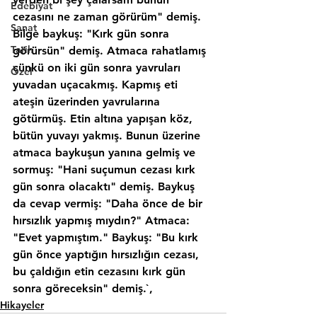
Edebiyat
cezasını ne zaman görürüm" demiş. 
Sanat
Bilge baykuş: "Kırk gün sonra 
Tarih
görürsün" demiş. Atmaca rahatlamış 
çünkü on iki gün sonra yavruları 
Özel
yuvadan uçacakmış. Kapmış eti 
ateşin üzerinden yavrularına 
götürmüş. Etin altına yapışan köz, 
bütün yuvayı yakmış. Bunun üzerine 
atmaca baykuşun yanına gelmiş ve 
sormuş: "Hani suçumun cezası kırk 
gün sonra olacaktı" demiş. Baykuş 
da cevap vermiş: "Daha önce de bir 
hırsızlık yapmış mıydın?" Atmaca: 
"Evet yapmıştım." Baykuş: "Bu kırk 
gün önce yaptığın hırsızlığın cezası, 
bu çaldığın etin cezasını kırk gün 
sonra göreceksin" demiş.`,
Hikayeler