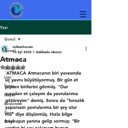
Yazı
Genel
volkanhocam
Genel
10 Eyl 2025
1 dakikada okunur
Atmaca
Hikayeler
5 üzerinden NaN yıldız
ilköğretim
`ATMACA Atmacanın biri yuvasında 
Lise
üç yavru büyütüyormuş. Bir gün et 
İlginç
pişiren birilerini görmüş. "Dur 
şuradan et çalayım da yavrularıma 
Hayat
götüreyim" demiş. Sonra da "hırsızlık 
Beslenme
yaparsam yavrularıma bir şey olur 
Spor
mu" diye düşünmüş. Hızla bilge 
baykuşun yanına gelip sormuş: "Bir 
Bilim
yerden bi şey çalarsam bunun 