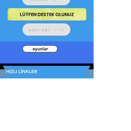
LÜTFEN DESTEK OLUNUZ
sonraki
oyunlar
HIZLI LİNKLER
okuma hızını ölç
anlama hızını ölç
hikaye oku
Ana Sayfa
hızlı okuma öğren
oyunlar