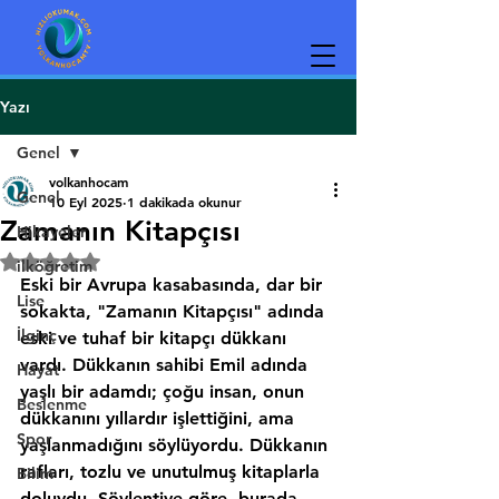
Yazı
Genel
volkanhocam
Genel
10 Eyl 2025
1 dakikada okunur
Zamanın Kitapçısı
Hikayeler
5 üzerinden NaN yıldız
ilköğretim
Eski bir Avrupa kasabasında, dar bir 
Lise
sokakta, "Zamanın Kitapçısı" adında 
İlginç
eski ve tuhaf bir kitapçı dükkanı 
vardı. Dükkanın sahibi Emil adında 
Hayat
yaşlı bir adamdı; çoğu insan, onun 
Beslenme
dükkanını yıllardır işlettiğini, ama 
Spor
yaşlanmadığını söylüyordu. Dükkanın 
rafları, tozlu ve unutulmuş kitaplarla 
Bilim
doluydu. Söylentiye göre, burada 