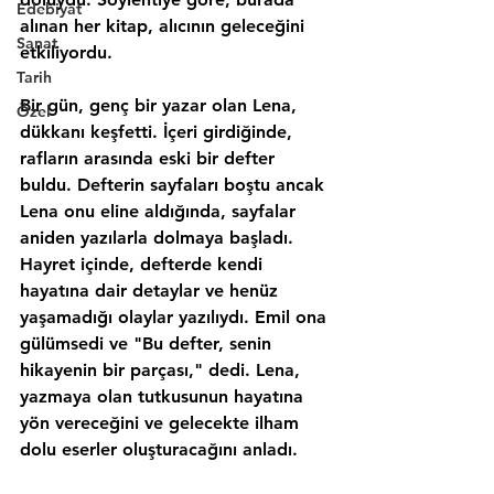
Edebiyat
alınan her kitap, alıcının geleceğini 
Sanat
etkiliyordu.
Tarih
Bir gün, genç bir yazar olan Lena, 
Özel
dükkanı keşfetti. İçeri girdiğinde, 
rafların arasında eski bir defter 
buldu. Defterin sayfaları boştu ancak 
Lena onu eline aldığında, sayfalar 
aniden yazılarla dolmaya başladı. 
Hayret içinde, defterde kendi 
hayatına dair detaylar ve henüz 
yaşamadığı olaylar yazılıydı. Emil ona 
gülümsedi ve "Bu defter, senin 
hikayenin bir parçası," dedi. Lena, 
yazmaya olan tutkusunun hayatına 
yön vereceğini ve gelecekte ilham 
dolu eserler oluşturacağını anladı.