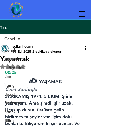
Yazı
Genel
volkanhocam
Genel
11 Eyl 2025
2 dakikada okunur
Yaşamak
Hikayeler
5 üzerinden NaN yıldız
ilköğretim
00:05
Lise
✍️ 
YAŞAMAK
İlginç
Cahit Zarifoğlu
Hayat
SARIKAMIŞ 1974, 5 EKİM.
 Şiirler 
Beslenme
yazmıştım. Ama şimdi, şiir uzak. 
Uçuşup duran, üstüste gelip 
Spor
birikmeyen şeyler var, içim dolu 
Bilim
bunlarla. Biliyorum ki şiir bunlar. Ve 