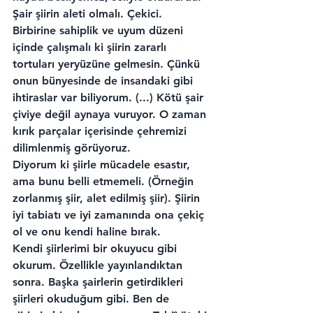
Şair şiirin aleti olmalı. Çekici. 
Birbirine sahiplik ve uyum düzeni 
içinde çalışmalı ki şiirin zararlı 
tortuları yeryüzüne gelmesin. Çünkü 
onun bünyesinde de insandaki gibi 
ihtiraslar var biliyorum. (...) Kötü şair 
çiviye değil aynaya vuruyor. O zaman 
kırık parçalar içerisinde çehremizi 
dilimlenmiş görüyoruz.
Diyorum ki şiirle mücadele esastır, 
ama bunu belli etmemeli. (Örneğin 
zorlanmış şiir, alet edilmiş şiir). Şiirin 
iyi tabiatı ve iyi zamanında ona çekiç 
ol ve onu kendi haline bırak.
Kendi şiirlerimi bir okuyucu gibi 
okurum. Özellikle yayınlandıktan 
sonra. Başka şairlerin getirdikleri 
şiirleri okuduğum gibi. Ben de 