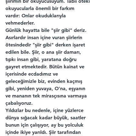
şiirimin bir okuyucusuyum. Tabiî öteki 
okuyucularla önemli bir farkım 
vardır: Onlar okuduklarıyla 
vehmederler.
Günlük hayatta bile "şiir gibi" deriz. 
Asırlardır insan içine vuran şiirlerin 
ötesindedir "şiir gibi" derken işaret 
edilen bile. Şiir, o ana şiir damarı, 
tıpkı insan gibi, yaratana doğru 
gayret etmektedir. Bütün kainat ve 
içerisinde ecdadımız ve 
geleceğimizle biz, evinden kaçmış 
gibi, yeniden yuvaya, O'na, eşyanın 
ve mananın tek mirasçısına varmaya 
çabalıyoruz.
Yıldızlar bu nedenle, içine yüzlerce 
dünya sığacak kadar büyük, saatler 
bunun için çalışıyor, ay bu yolculuk 
içinde ikiye yarıldı. Şiir tarafından 