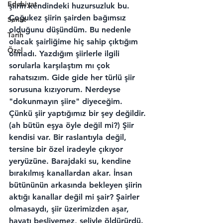
Edebiyat
şiirin kendindeki huzursuzluk bu.
Çoğukez şiirin şairden bağımsız 
Sanat
olduğunu düşündüm. Bu nedenle 
Tarih
olacak şairliğime hiç sahip çıktığım 
Özel
olmadı. Yazdığım şiirlerle ilgili 
sorularla karşılaştım mı çok 
rahatsızım. Gide gide her türlü şiir 
sorusuna kızıyorum. Nerdeyse 
"dokunmayın şiire" diyeceğim.
Çünkü şiir yaptığımız bir şey değildir. 
(ah bütün eşya öyle değil mi?) Şiir 
kendisi var. Bir raslantıyla değil, 
tersine bir özel iradeyle çıkıyor 
yeryüzüne. Barajdaki su, kendine 
bırakılmış kanallardan akar. İnsan 
bütününün arkasında bekleyen şiirin 
aktığı kanallar değil mi şair? Şairler 
olmasaydı, şiir üzerimizden aşar, 
hayatı besliyemez, seliyle öldürürdü.