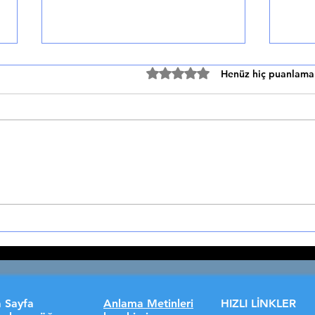
Batı Etkisindeki Türk
Biyo
5 üzerinden 0 yıldız
Henüz hiç puanlama
Edebiyatı
BİYO
🎭 BATI ETKİSİNDEKİ TİYATRO
Kişil
Modern Tiyatro Anlayışının
Roman
Osmanlı ve Cumhuriyet'teki
roman
Serüveni Modern Tiyatro, Sahne
etkil
Sanatları ve Edebiyat...
 Sayfa
Anlama Metinleri
HIZLI LİNKLER