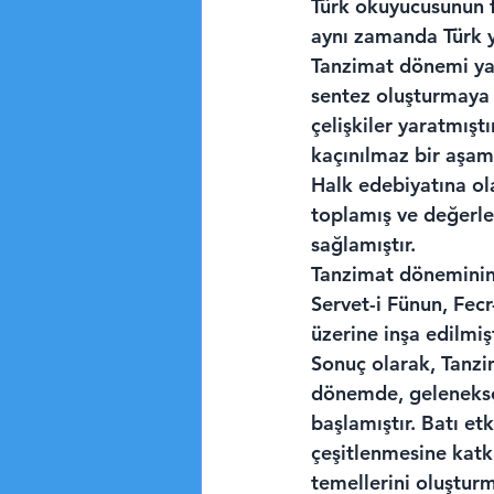
Türk okuyucusunun fa
aynı zamanda Türk y
Tanzimat dönemi yaza
sentez oluşturmaya ç
çelişkiler yaratmışt
kaçınılmaz bir aşam
Halk edebiyatına ola
toplamış ve değerlen
sağlamıştır.
Tanzimat döneminin 
Servet-i Fünun, Fecr
üzerine inşa edilmişt
Sonuç olarak, Tanzi
dönemde, geleneksel
başlamıştır. Batı et
çeşitlenmesine katk
temellerini oluştu