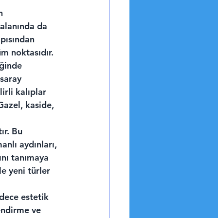
n 
alanında da 
apısından 
üm noktasıdır.
ğinde 
 saray 
rli kalıplar 
Gazel, kaside, 
r. Bu 
anlı aydınları, 
ını tanımaya 
e yeni türler 
dece estetik 
endirme ve 