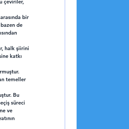
 çeviriler, 
arasında bir 
, bazen de 
ısından 
 halk şiirini 
ine katkı 
rmuştur. 
an temeller 
ştur. Bu 
çiş süreci 
ine ve 
atının 