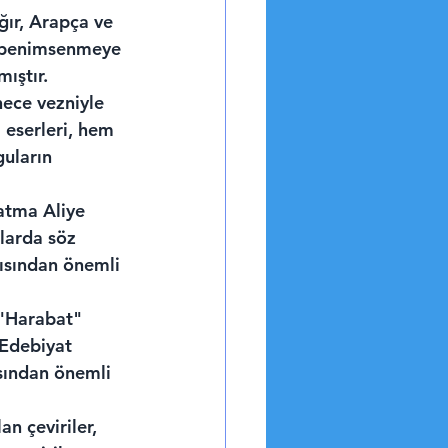
ğır, Arapça ve 
mı benimsenmeye 
ıştır.
hece vezniyle 
 eserleri, hem 
guların 
atma Aliye 
larda söz 
ısından önemli 
 "Harabat" 
 Edebiyat 
ısından önemli 
n çeviriler, 