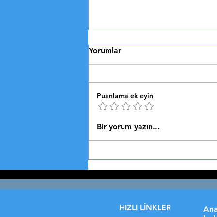
Aruzdan Heceye Türk Şiiri
Yorumlar
🎵 ARUZDAN HECEYE TÜRK
ŞİİRİ Şiirde Ölçü ve Ahenk
Serüvenimiz Vezin, Ahenk ve
Puanlama ekleyin
Şiir Tarihi Aruzdan Heceye Türk
Şiiri Türk şiirinin...
Bir yorum yazın...
HIZLI LİNKLER
Ana