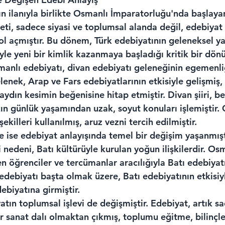
n ilanıyla birlikte Osmanlı İmparatorluğu'nda başlaya
i, sadece siyasi ve toplumsal alanda değil, edebiyat 
ol açmıştır. Bu dönem, Türk edebiyatının geleneksel y
siyle yeni bir kimlik kazanmaya başladığı kritik bir dön
anlı edebiyatı, divan edebiyatı geleneğinin egemenli
elenek, Arap ve Fars edebiyatlarının etkisiyle gelişmiş,
ydın kesimin beğenisine hitap etmiştir. Divan şiiri, beli
kın günlük yaşamından uzak, soyut konuları işlemiştir. 
killeri kullanılmış, aruz vezni tercih edilmiştir.
ise edebiyat anlayışında temel bir değişim yaşanmıştı
nedeni, Batı kültürüyle kurulan yoğun ilişkilerdir. Osm
n öğrenciler ve tercümanlar aracılığıyla Batı edebiyat
 edebiyatı başta olmak üzere, Batı edebiyatının etkisiyl
debiyatına girmiştir.
ın toplumsal işlevi de değişmiştir. Edebiyat, artık sa
ir sanat dalı olmaktan çıkmış, toplumu eğitme, bilinçl