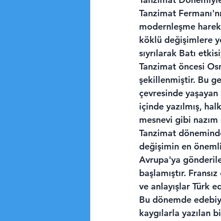
Tanzimat Fermanı'nı
modernleşme hareket
köklü değişimlere y
sıyrılarak Batı etki
Tanzimat öncesi Osm
şekillenmiştir. Bu g
çevresinde yaşayan a
içinde yazılmış, hal
mesnevi gibi nazım şe
Tanzimat döneminde 
değişimin en önemli 
Avrupa'ya gönderile
başlamıştır. Fransız
ve anlayışlar Türk e
Bu dönemde edebiyat
kaygılarla yazılan b