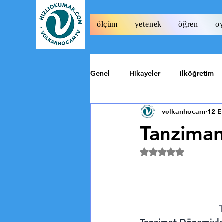
ölçüm
yetenek
öğren
o
Genel
Hikayeler
ilköğretim
volkanhocam
12 E
Tarih
Özel
Tanziman
5 üzerinden NaN y
Tanzimat Dönemiyle