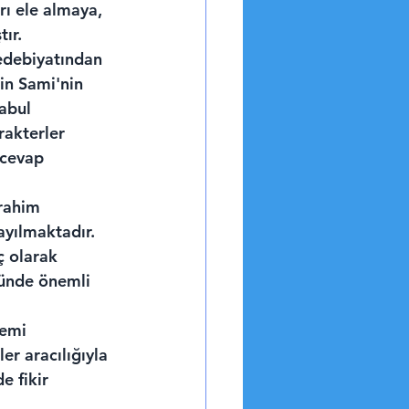
rı ele almaya, 
ır.
 edebiyatından 
in Sami'nin 
abul 
akterler 
 cevap 
rahim 
ayılmaktadır. 
ç olarak 
ründe önemli 
emi 
er aracılığıyla 
e fikir 