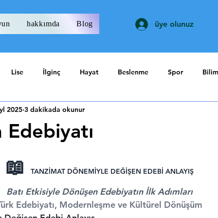
yun
hakkımda
Blog
üye olunuz
Lise
İlginç
Hayat
Beslenme
Spor
Bili
yl 2025
3 dakikada okunur
 Edebiyatı
ıldız
📖 
TANZİMAT DÖNEMİYLE DEĞİŞEN EDEBİ ANLAYIŞ
Batı Etkisiyle Dönüşen Edebiyatın İlk Adımları
Türk Edebiyatı, Modernleşme ve Kültürel Dönüşüm
 Değişen Edebi Anlayış