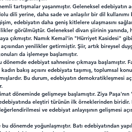
emli tartışmalar yaşanmıştır. Geleneksel edebiyatın a
olu dili yerine, daha sade ve anlaşılır bir dil kullanı
işim, edebiyatın daha geniş kitlelere ulaşmasını sağlam
ilikler görülmüştür. Geleneksel divan şiirinin yanında, 
rtaya çıkmıştır. Namık Kemal'in "Hürriyet Kasidesi" gibi
çısından yenilikler getirmiştir. Şiir, artık bireysel duy
onuları da işlemeye başlamıştır.
u dönemde edebiyat sahnesine çıkmaya başlamıştır. F
 kadın bakış açısını edebiyata taşımış, toplumsal konu
mışlardır. Bu durum, edebiyatın demokratikleşmesi aç
r.
nzimat döneminde gelişmeye başlamıştır. Ziya Paşa'nın
ebiyatında eleştiri türünün ilk örneklerinden biridir.
n değerlendirilmesi ve edebiyat anlayışının gelişmesi aç
de bu dönemde yoğunlaşmıştır. Batı edebiyatından yapıla