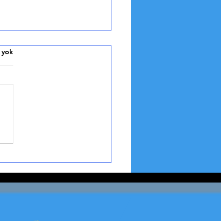
grafik Romanlar
 yok
GRAFİK ROMANLAR Ünlü
erin Hayat Hikayelerinin
lara Yansıması Biyografik
lar, edebiyatın en
eyici ve okuyucu...