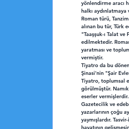
yönlendirme aracı ha
halkı aydınlatmaya
Roman türü, Tanzima
alınan bu tür, Türk
"Taaşşuk-ı Talat ve 
edilmektedir. Roman
yaratması ve toplum
vermiştir.
Tiyatro da bu dönem
Şinasi'nin "Şair Evl
Tiyatro, toplumsal e
görülmüştür. Namık 
eserler vermişlerdir.
Gazetecilik ve edeb
yazarlarının çoğu ay
yaymışlardır. Tasvir
hayatının gelişmesin