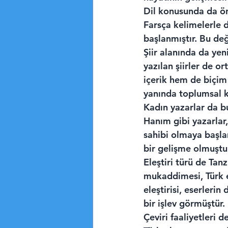
Dil konusunda da ön
Farsça kelimelerle d
başlanmıştır. Bu değ
Şiir alanında da yen
yazılan şiirler de o
içerik hem de biçim a
yanında toplumsal k
Kadın yazarlar da b
Hanım gibi yazarlar,
sahibi olmaya başla
bir gelişme olmuştu
Eleştiri türü de Ta
mukaddimesi, Türk ed
eleştirisi, eserleri
bir işlev görmüştür.
Çeviri faaliyetleri 