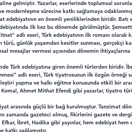
line gelmiştir. Yazarlar, eserlerinde toplumsal sorunla
 ve modernleşme sürecine katkı sağlamaya odaklanmışt
t edebiyatının en önemli yeniliklerinden biridir. Batı
 edebiyatında ilk kez bu dönemde görülmüştür. Şemsett
Fitnat" adlı eseri, Türk edebiyatının ilk romanı olarak k
 türü, günlük yaşamdan kesitler sunması, gerçekçi kar
sal mesajlar vermesi açısından dönemin ihtiyaçlarına
de Türk edebiyatına giren önemli türlerden biridir. İb
enmesi" adlı eseri, Türk tiyatrosunun ilk özgün örneği s
leştiri yapma ve halkı eğitme konusunda etkili bir ara
Kemal, Ahmet Mithat Efendi gibi yazarlar, tiyatro tü
iyat arasında güçlü bir bağ kurulmuştur. Tanzimat dön
nı zamanda gazeteci olmuş, fikirlerini gazete ve dergil
-i Efkar, İbret, Hadika gibi yayınlar, hem edebiyat hem d
e katkı sağlamıştır.