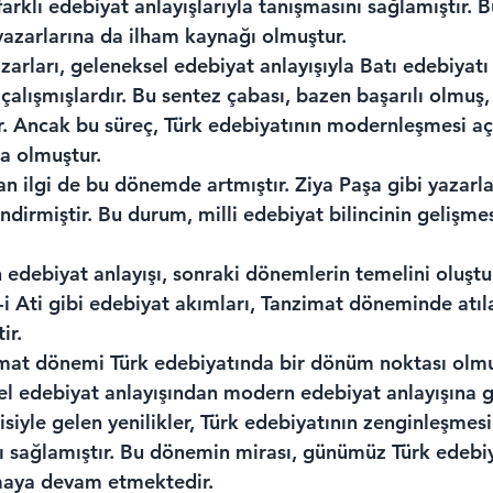
rklı edebiyat anlayışlarıyla tanışmasını sağlamıştır. Bu
azarlarına da ilham kaynağı olmuştur.
rları, geleneksel edebiyat anlayışıyla Batı edebiyatı 
alışmışlardır. Bu sentez çabası, bazen başarılı olmuş
ır. Ancak bu süreç, Türk edebiyatının modernleşmesi aç
a olmuştur.
n ilgi de bu dönemde artmıştır. Ziya Paşa gibi yazarlar,
dirmiştir. Bu durum, milli edebiyat bilincinin gelişmes
edebiyat anlayışı, sonraki dönemlerin temelini oluştu
-i Ati gibi edebiyat akımları, Tanzimat döneminde atıl
ir.
mat dönemi Türk edebiyatında bir dönüm noktası olmu
 edebiyat anlayışından modern edebiyat anlayışına ge
kisiyle gelen yenilikler, Türk edebiyatının zenginleşmes
ı sağlamıştır. Bu dönemin mirası, günümüz Türk edebiy
rmaya devam etmektedir.