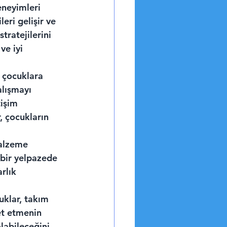
eneyimleri 
eri gelişir ve 
ratejilerini 
ve iyi 
 çocuklara 
alışmayı 
tişim 
, çocukların 
Malzeme 
 bir yelpazede 
rlık 
uklar, takım 
et etmenin 
labileceğini 