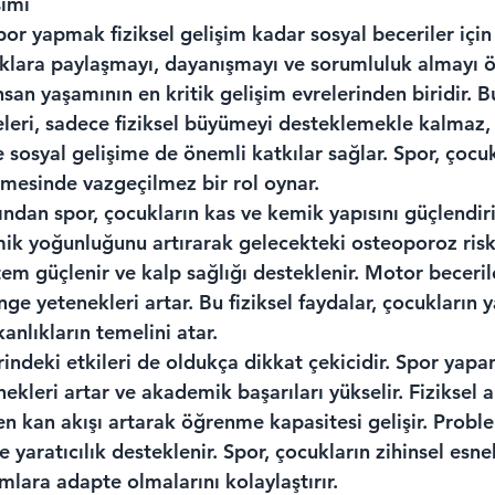
şimi
r yapmak fiziksel gelişim kadar sosyal beceriler için 
klara paylaşmayı, dayanışmayı ve sorumluluk almayı öğ
san yaşamının en kritik gelişim evrelerinden biridir.
teleri, sadece fiziksel büyümeyi desteklemekle kalmaz
e sosyal gelişime de önemli katkılar sağlar. Spor, çocukl
şmesinde vazgeçilmez bir rol oynar.
sından spor, çocukların kas ve kemik yapısını güçlendiri
emik yoğunluğunu artırarak gelecekteki osteoporoz riskin
em güçlenir ve kalp sağlığı desteklenir. Motor beceriler
ge yetenekleri artar. Bu fiziksel faydalar, çocukların
kanlıkların temelini atar.
rindeki etkileri de oldukça dikkat çekicidir. Spor yapa
kleri artar ve akademik başarıları yükselir. Fiziksel a
en kan akışı artarak öğrenme kapasitesi gelişir. Prob
e yaratıcılık desteklenir. Spor, çocukların zihinsel esnek
umlara adapte olmalarını kolaylaştırır.