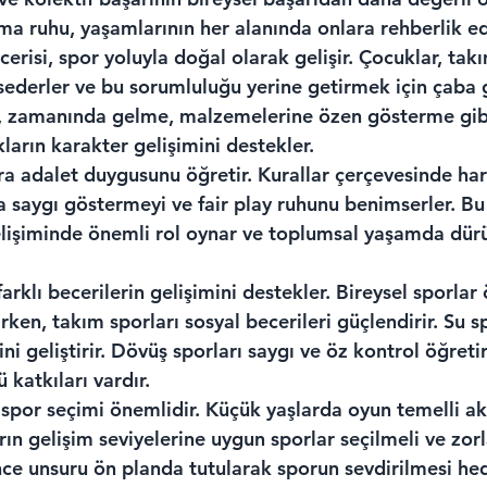
ma ruhu, yaşamlarının her alanında onlara rehberlik ed
risi, spor yoluyla doğal olarak gelişir. Çocuklar, takı
sederler ve bu sorumluluğu yerine getirmek için çaba g
i, zamanında gelme, malzemelerine özen gösterme gib
ların karakter gelişimini destekler.
ra adalet duygusunu öğretir. Kurallar çerçevesinde har
 saygı göstermeyi ve fair play ruhunu benimserler. Bu 
elişiminde önemli rol oynar ve toplumsal yaşamda dürü
 farklı becerilerin gelişimini destekler. Bireysel sporla
ırırken, takım sporları sosyal becerileri güçlendirir. Su s
ni geliştirir. Dövüş sporları saygı ve öz kontrol öğretir
 katkıları vardır.
spor seçimi önemlidir. Küçük yaşlarda oyun temelli akt
rın gelişim seviyelerine uygun sporlar seçilmeli ve zo
nce unsuru ön planda tutularak sporun sevdirilmesi hed