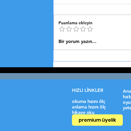
🏅 2024 PARİS OLİMPİYATLARI
Spor Dünyasının Kalbi
Organizasyon, Sürdürülebilirlik
Puanlama ekleyin
ve Teknolojik Yenilikler 2024
Paris Olimpiyatları:...
Bir yorum yazın...
HIZLI LİNKLER
Ana
hız
okuma hızını ölç
oyu
anlama hızını ölç
yete
hikaye oku
premium üyelik