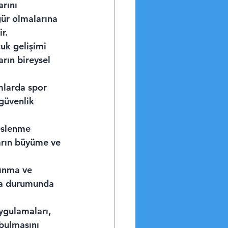
rını 
ür olmalarına 
r.
uk gelişimi 
arın bireysel 
mlarda spor 
güvenlik 
eslenme 
arın büyüme ve 
ınma ve 
nma durumunda 
ygulamaları, 
 bulmasını 