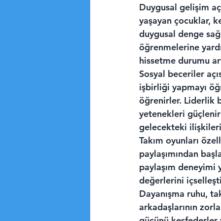
Duygusal gelişim açı
yaşayan çocuklar, ke
duygusal denge sağla
öğrenmelerine yardım
hissetme durumu art
Sosyal beceriler açı
işbirliği yapmayı öğ
öğrenirler. Liderlik 
yetenekleri güçlenir
gelecekteki ilişkile
Takım oyunları özel
paylaşımından başla
paylaşım deneyimi y
değerlerini içselleş
Dayanışma ruhu, tak
arkadaşlarının zorla
gücünü keşfederler v