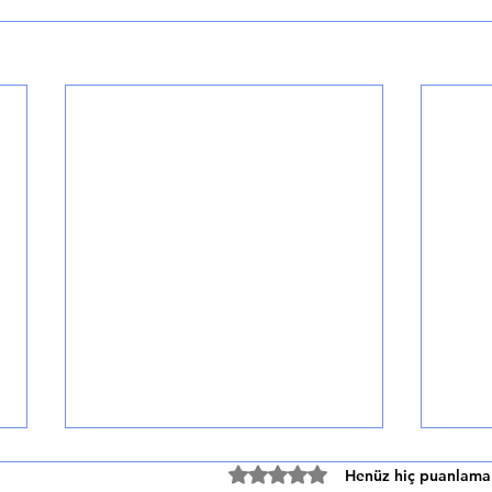
Sporda Beslenme
5 üzerinden 0 yıldız
Henüz hiç puanlama