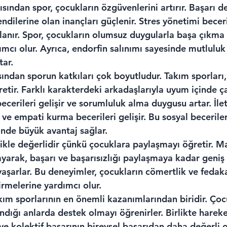
sından spor, çocukların özgüvenlerini artırır. Başarı d
ndilerine olan inançları güçlenir. Stres yönetimi beceril
nır. Spor, çocukların olumsuz duygularla başa çıkma st
cı olur. Ayrıca, endorfin salınımı sayesinde mutluluk 
ar.
sından sporun katkıları çok boyutludur. Takım sporları,
retir. Farklı karakterdeki arkadaşlarıyla uyum içinde ç
becerileri gelişir ve sorumluluk alma duygusu artar. İle
 ve empati kurma becerileri gelişir. Bu sosyal beceriler
rinde büyük avantaj sağlar.
likle değerlidir çünkü çocuklara paylaşmayı öğretir. 
yarak, başarı ve başarısızlığı paylaşmaya kadar geniş
aşarlar. Bu deneyimler, çocukların cömertlik ve fedaka
tirmelerine yardımcı olur.
ım sporlarının en önemli kazanımlarından biridir. Çoc
ndığı anlarda destek olmayı öğrenirler. Birlikte harek
e kolektif başarının bireysel başarıdan daha değerli o