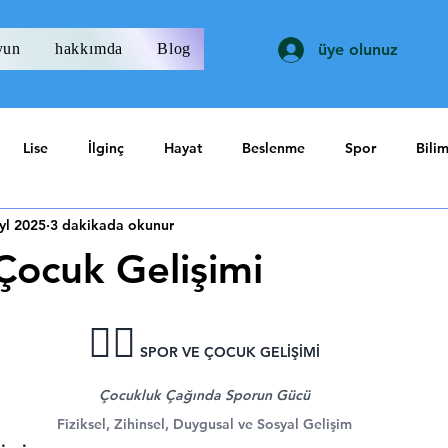
yun
hakkımda
Blog
üye olunuz
Lise
İlginç
Hayat
Beslenme
Spor
Bili
yl 2025
3 dakikada okunur
Çocuk Gelişimi
ıldız
🏃‍♂️
 SPOR VE ÇOCUK GELİŞİMİ
Çocukluk Çağında Sporun Gücü
Fiziksel, Zihinsel, Duygusal ve Sosyal Gelişim