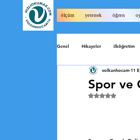
ölçüm
yetenek
öğren
o
Genel
Hikayeler
ilköğretim
volkanhocam
11 E
Tarih
Özel
Spor ve 
5 üzerinden NaN y