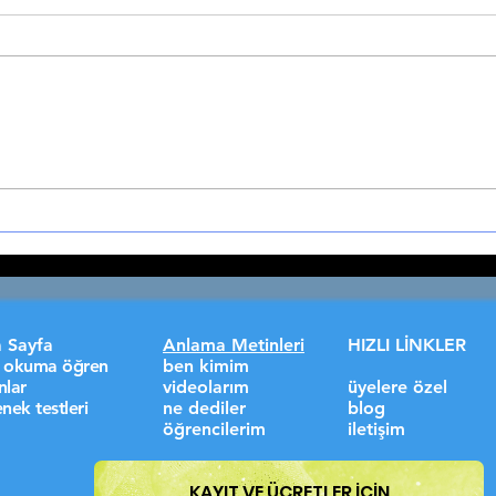
🍎 B ESLENME VE SPOR:
🚴 B
ŞAMPİYONLARIN TABAKLARI
YILD
Performans Artırıcı Beslenme
Mode
Stratejileri Beslenme ve Spor:
Şamp
Şampiyonların Tabakları...
Zafer
ve...
 Sayfa
Anlama Metinleri
HIZLI LİNKLER
lı okuma öğren
ben kimim
nlar
videolarım
üyelere özel
nek testleri
ne dediler
blog
öğrencilerim
iletişim
KAYIT VE ÜCRETLER İÇİN