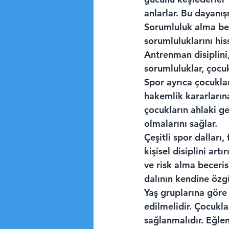
anlarlar. Bu dayanış
Sorumluluk alma bece
sorumluluklarını his
Antrenman disiplin
sorumluluklar, çocuk
Spor ayrıca çocukla
hakemlik kararlarına
çocukların ahlaki g
olmalarını sağlar.
Çeşitli spor dalları,
kişisel disiplini art
ve risk alma becerisi
dalının kendine özgü
Yaş gruplarına göre 
edilmelidir. Çocukla
sağlanmalıdır. Eğle