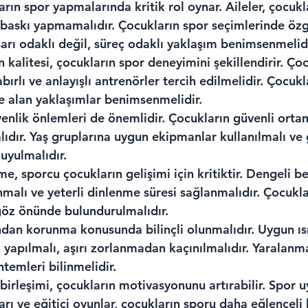
arın spor yapmalarında kritik rol oynar. Aileler, çocukla
baskı yapmamalıdır. Çocukların spor seçimlerinde özg
aşarı odaklı değil, süreç odaklı yaklaşım benimsenmelidi
kalitesi, çocukların spor deneyimini şekillendirir. Çoc
bırlı ve anlayışlı antrenörler tercih edilmelidir. Çocukl
ate alan yaklaşımlar benimsenmelidir.
venlik önlemleri de önemlidir. Çocukların güvenli orta
ıdır. Yaş gruplarına uygun ekipmanlar kullanılmalı ve 
 uyulmalıdır.
, sporcu çocukların gelişimi için kritiktir. Dengeli b
malı ve yeterli dinlenme süresi sağlanmalıdır. Çocukl
 göz önünde bulundurulmalıdır.
dan korunma konusunda bilinçli olunmalıdır. Uygun ıs
 yapılmalı, aşırı zorlanmadan kaçınılmalıdır. Yarala
emleri bilinmelidir.
birleşimi, çocukların motivasyonunu artırabilir. Spor u
ları ve eğitici oyunlar, çocukların sporu daha eğlenceli