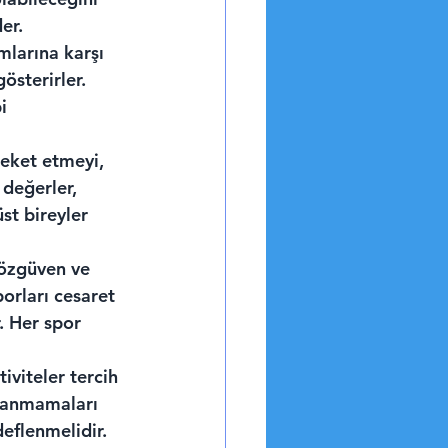
er.
mlarına karşı 
österirler. 
i 
eket etmeyi, 
değerler, 
st bireyler 
r özgüven ve 
porları cesaret 
. Her spor 
iviteler tercih 
rlanmamaları 
eflenmelidir.