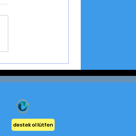
İSİKLET SPORUNUN YENİ
IZI: TADEJ POGAČAR
rn Bisiklet Sporunun Genç
iyonu Tour de France
leri, Antrenman Metodları
destek ol lütfen