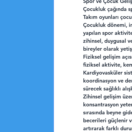
Spor ve Çocuk Geli
Çocukluk çağında spo
Takım oyunları çocu
Çocukluk dönemi, in
yapılan spor aktivi
zihinsel, duygusal v
bireyler olarak yeti
Fiziksel gelişim açı
fiziksel aktivite, k
Kardiyovasküler sist
koordinasyon ve den
sürecek sağlıklı alış
Zihinsel gelişim üze
konsantrasyon yetene
sırasında beyne gid
becerileri güçlenir v
artırarak farklı dur