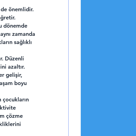
de önemlidir. 
retir.
 Bu dönemde 
, aynı zamanda 
arın sağlıklı 
r. Düzenli 
i azaltır. 
 gelişir, 
 yaşam boyu 
n çocukların 
ktivite 
lem çözme 
liklerini 