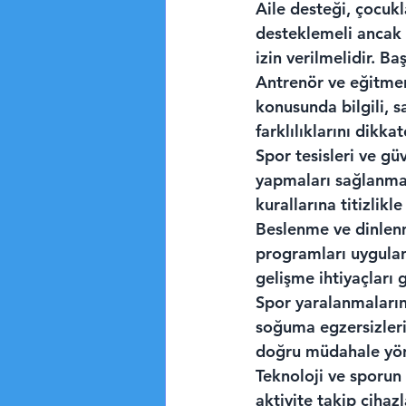
Aile desteği, çocukl
desteklemeli ancak 
izin verilmelidir. B
Antrenör ve eğitmen 
konusunda bilgili, sa
farklılıklarını dikk
Spor tesisleri ve gü
yapmaları sağlanmal
kurallarına titizlikle
Beslenme ve dinlenme
programları uygulan
gelişme ihtiyaçları
Spor yaralanmaların
soğuma egzersizleri
doğru müdahale yönt
Teknoloji ve sporun 
aktivite takip cihaz