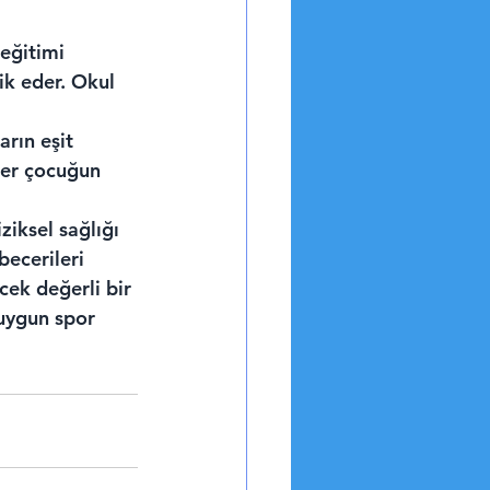
eğitimi 
ik eder. Okul 
rın eşit 
her çocuğun 
ziksel sağlığı 
becerileri 
cek değerli bir 
uygun spor 