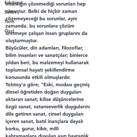
Edebiyat
insanlığın çözemediği sorunları hep 
olmuştur. Belki de hiçbir zaman 
Sanat
çözemeyeceği bu sorunlar, aynı 
Tarih
zamanda, bu sorunlara çözüm 
Özel
üretmeye çalışan insan gruplarını da 
oluşturmuştur.
Büyücüler, din adamları, filozoflar, 
bilim insanları ve sanatçılar; binlerce 
yıldan beri, bu malzemeyi kullanarak 
toplumsal hayatı şekillendirme 
konusunda etkili olmuşlardır.
Tolstoy'a göre; "Eski, modası geçmiş 
dinsel öğretiden doğan duyguları 
aktaran sanat; kilise düşüncelerine 
özgü sanat, vatanseverlik duygularını 
dile getiren sanat, cinsel duyguları 
içeren sanat, batıl inançlara dayalı 
korku, gurur, kibir, milli 
kahramanlara duyulan aşırı hayranlık 