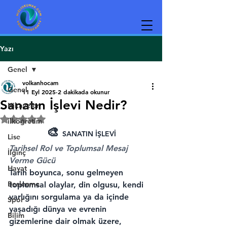
Yazı
Genel
volkanhocam
Genel
11 Eyl 2025
2 dakikada okunur
Sanatın İşlevi Nedir?
Hikayeler
5 üzerinden NaN yıldız
ilköğretim
🎨 
SANATIN İŞLEVİ
Lise
Tarihsel Rol ve Toplumsal Mesaj 
İlginç
Verme Gücü
Hayat
Tarih boyunca, sonu gelmeyen 
Beslenme
toplumsal olaylar, din olgusu, kendi 
varlığını sorgulama ya da içinde 
Spor
yaşadığı dünya ve evrenin 
Bilim
gizemlerine dair olmak üzere, 