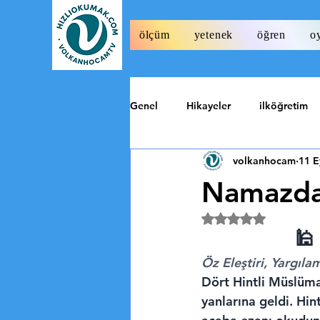
ölçüm
yetenek
öğren
o
Genel
Hikayeler
ilköğretim
volkanhocam
11 E
Tarih
Özel
Namazda 
5 üzerinden NaN y
🕌
Öz Eleştiri, Yargıl
Dört Hintli Müslüma
yanlarına geldi. Hi