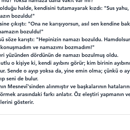
 mu? Yoksa namaza daha vakit var mı?"
lduğu halde, kendisini tutamayarak kızdı: "Sus yahu
azın bozuldu!"
isine çıkıştı: "Ona ne karışıyorsun, asıl sen kendine bak
 namazın bozuldu!"
ü söze karıştı: "Hepinizin namazı bozuldu. Hamdolsun 
ıp konuşmadım ve namazımı bozmadım!"
leri yüzünden dördünün de namazı bozulmuş oldu.
tlu o kişiye ki, kendi ayıbını görür; kim birinin ayıbını
ur. Sende o ayıp yoksa da, yine emin olma; çünkü o ayı
ıp seni de bulur.
ın Mesnevî'sinden alınmıştır ve başkalarının hataların
örmek arasındaki farkı anlatır. Öz eleştiri yapmanın ve
erini gösterir.