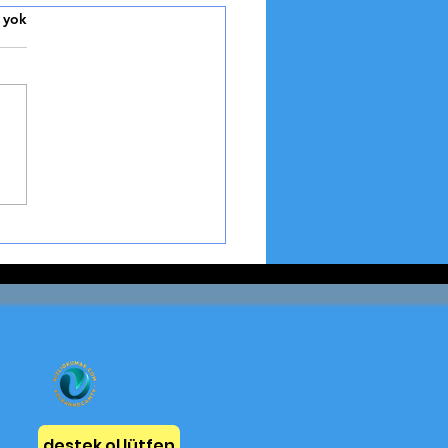
n Payı
 yok
SLANIN PAYI HİKAYESİ
na'nın Mesnevî'sinden -
ılık ve Tevazu Dersi Aslan,
ve tilki, üçü bir olmuşlar,
mak üzere...
destek ol lütfen