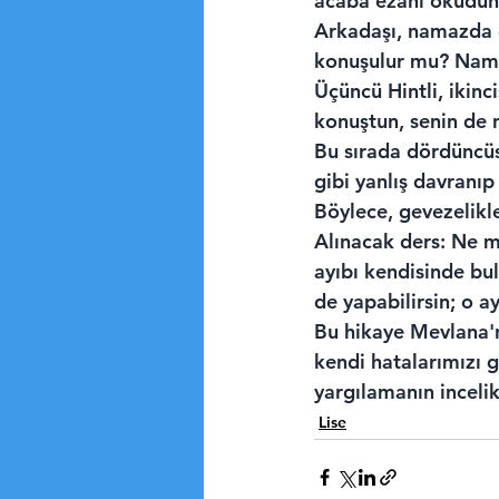
acaba ezanı okudun
Arkadaşı, namazda o
konuşulur mu? Nam
Üçüncü Hintli, ikinc
konuştun, senin de
Bu sırada dördüncüs
gibi yanlış davran
Böylece, gevezelik
Alınacak ders: Ne mu
ayıbı kendisinde bul
de yapabilirsin; o ay
Bu hikaye Mevlana'n
kendi hatalarımızı g
yargılamanın incelikl
Lise