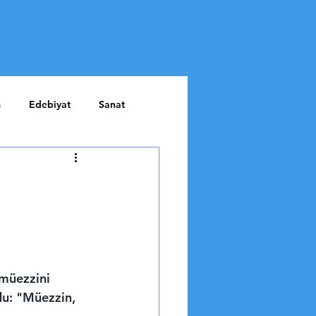
m
Edebiyat
Sanat
müezzini 
du: "Müezzin, 