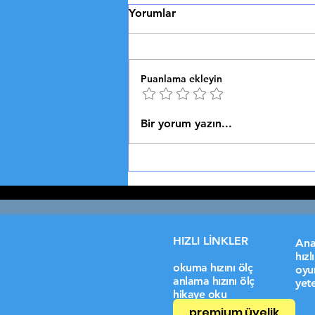
Ana Gibi Yar Olmaz
Yorumlar
👑 ANA GİBİ YAR Analık
Sevgisi, Fedakarlık ve Gerçek
Sevginin Anlamı Vaktiyle bir
Puanlama ekleyin
vezir, padişah katında hatırının
kırılmayacağına...
Bir yorum yazın...
HIZLI LİNKLER
Ana
hız
okuma hızını ölç
oyu
anlama hızını ölç
yete
hikaye oku
premium üyelik