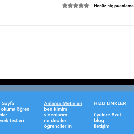
Yalan Söyleme
Asla
5 üzerinden 0 yıldız
Henüz hiç puanlama
🤝 ASLA YALAN SÖYLEME
🦁 A
Dürüstlük, Söz Vermenin
Mevla
Kutsallığı ve Doğruluğun Gücü
Akıll
Eski zamanlarda, insanlar ilim
kurt 
öğrenmek için çok çalışırlar,...
avlan
 Sayfa
Anlama Metinleri
HIZLI LİNKLER
lı okuma öğren
ben kimim
nlar
videolarım
üyelere özel
nek testleri
ne dediler
blog
öğrencilerim
iletişim