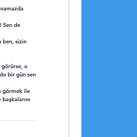
, namazda 
! Sen de 
ben, sizin 
 görürse, o 
bı bir gün sen 
ı görmek ile 
 başkalarını 