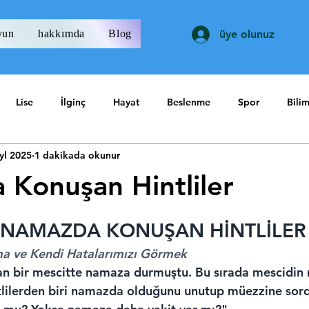
yun
hakkımda
Blog
üye olunuz
Lise
İlginç
Hayat
Beslenme
Spor
Bili
yl 2025
1 dakikada okunur
Konuşan Hintliler
ıldız
 NAMAZDA KONUŞAN HİNTLİLER
ama ve Kendi Hatalarımızı Görmek
n bir mescitte namaza durmuştu. Bu sırada mescidin 
ntlilerden biri namazda olduğunu unutup müezzine sor