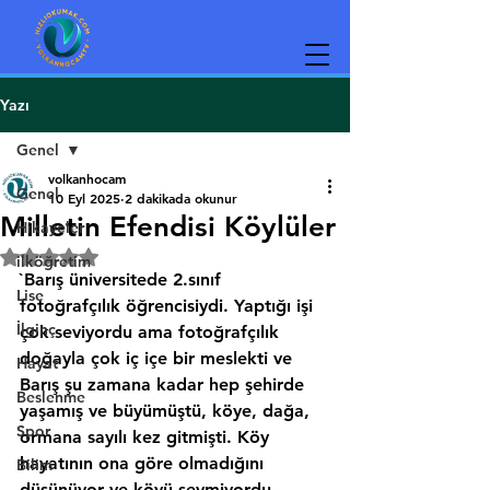
Yazı
Genel
volkanhocam
Genel
10 Eyl 2025
2 dakikada okunur
Milletin Efendisi Köylüler
Hikayeler
5 üzerinden NaN yıldız
ilköğretim
`Barış üniversitede 2.sınıf 
Lise
fotoğrafçılık öğrencisiydi. Yaptığı işi 
İlginç
çok seviyordu ama fotoğrafçılık 
doğayla çok iç içe bir meslekti ve 
Hayat
Barış şu zamana kadar hep şehirde 
Beslenme
yaşamış ve büyümüştü, köye, dağa, 
Spor
ormana sayılı kez gitmişti. Köy 
hayatının ona göre olmadığını 
Bilim
düşünüyor ve köyü sevmiyordu. 