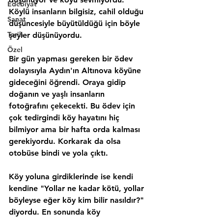
Edebiyat
Köylü insanların bilgisiz, cahil olduğu 
Sanat
düşüncesiyle büyütüldüğü için böyle 
Tarih
şeyler düşünüyordu.
Özel
Bir gün yapması gereken bir ödev 
dolayısıyla Aydın'ın Altınova köyüne 
gideceğini öğrendi. Oraya gidip 
doğanın ve yaşlı insanların 
fotoğrafını çekecekti. Bu ödev için 
çok tedirgindi köy hayatını hiç 
bilmiyor ama bir hafta orda kalması 
gerekiyordu. Korkarak da olsa 
otobüse bindi ve yola çıktı.
Köy yoluna girdiklerinde ise kendi 
kendine "Yollar ne kadar kötü, yollar 
böyleyse eğer köy kim bilir nasıldır?" 
diyordu. En sonunda köy 