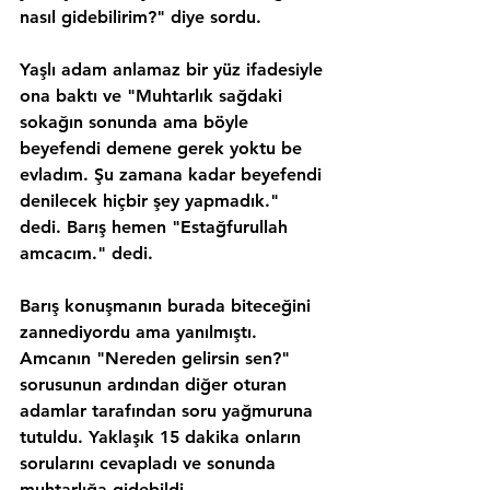
nasıl gidebilirim?" diye sordu.
Yaşlı adam anlamaz bir yüz ifadesiyle 
ona baktı ve "Muhtarlık sağdaki 
sokağın sonunda ama böyle 
beyefendi demene gerek yoktu be 
evladım. Şu zamana kadar beyefendi 
denilecek hiçbir şey yapmadık." 
dedi. Barış hemen "Estağfurullah 
amcacım." dedi.
Barış konuşmanın burada biteceğini 
zannediyordu ama yanılmıştı. 
Amcanın "Nereden gelirsin sen?" 
sorusunun ardından diğer oturan 
adamlar tarafından soru yağmuruna 
tutuldu. Yaklaşık 15 dakika onların 
sorularını cevapladı ve sonunda 
muhtarlığa gidebildi.