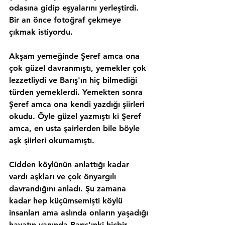
odasına gidip eşyalarını yerleştirdi. 
Bir an önce fotoğraf çekmeye 
çıkmak istiyordu.
Akşam yemeğinde Şeref amca ona 
çok güzel davranmıştı, yemekler çok 
lezzetliydi ve Barış'ın hiç bilmediği 
türden yemeklerdi. Yemekten sonra 
Şeref amca ona kendi yazdığı şiirleri 
okudu. Öyle güzel yazmıştı ki Şeref 
amca, en usta şairlerden bile böyle 
aşk şiirleri okumamıştı.
Cidden köylünün anlattığı kadar 
vardı aşkları ve çok önyargılı 
davrandığını anladı. Şu zamana 
kadar hep küçümsemişti köylü 
insanları ama aslında onların yaşadığı 
hayatın yanında Barış'ınki hiçbir 