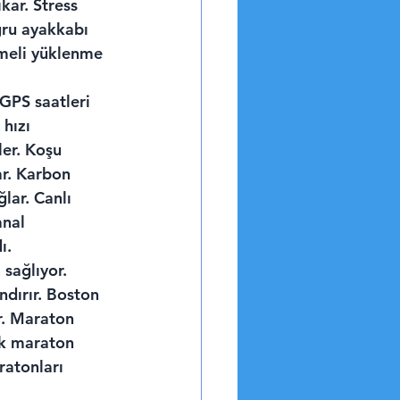
kar. Stress 
ğru ayakkabı 
emeli yüklenme 
GPS saatleri 
hızı 
er. Koşu 
r. Karbon 
lar. Canlı 
anal 
ı.
sağlıyor. 
ndırır. Boston 
r. Maraton 
ük maraton 
ratonları 