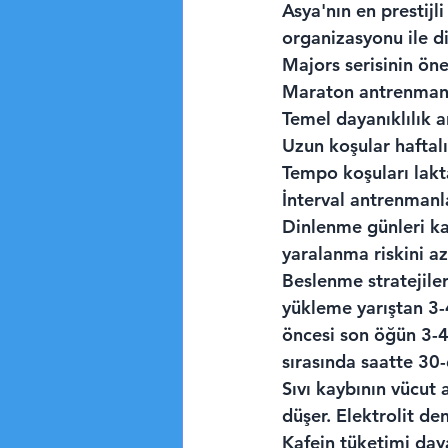
Asya'nın en prestijli
organizasyonu ile d
Majors serisinin öne
Maraton antrenmanı b
Temel dayanıklılık a
Uzun koşular haftalı
Tempo koşuları laktat
İnterval antrenmanla
Dinlenme günleri ka
yaralanma riskini aza
Beslenme stratejile
yükleme yarıştan 3-
öncesi son öğün 3-4 
sırasında saatte 30-
Sıvı kaybının vücut 
düşer. Elektrolit de
Kafein tüketimi dayan