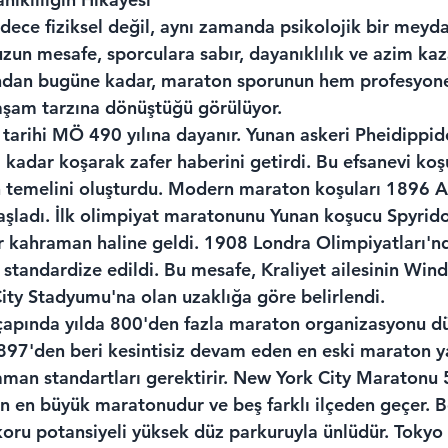
dece fiziksel değil, aynı zamanda psikolojik bir meyd
zun mesafe, sporculara sabır, dayanıklılık ve azim kaza
ndan bugüne kadar, maraton sporunun hem profesyone
yaşam tarzına dönüştüğü görülüyor.
arihi MÖ 490 yılına dayanır. Yunan askeri Pheidippid
 kadar koşarak zafer haberini getirdi. Bu efsanevi ko
n temelini oluşturdu. Modern maraton koşuları 1896 A
aşladı. İlk olimpiyat maratonunu Yunan koşucu Spyrido
ir kahraman haline geldi. 1908 Londra Olimpiyatları'n
standardize edildi. Bu mesafe, Kraliyet ailesinin Wind
ity Stadyumu'na olan uzaklığa göre belirlendi.
pında yılda 800'den fazla maraton organizasyonu dü
7'den beri kesintisiz devam eden en eski maraton yar
 zaman standartları gerektirir. New York City Maratonu
n en büyük maratonudur ve beş farklı ilçeden geçer. Be
oru potansiyeli yüksek düz parkuruyla ünlüdür. Tokyo