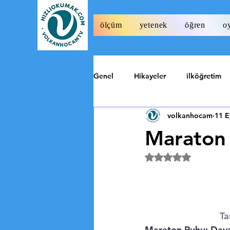
ölçüm
yetenek
öğren
o
Genel
Hikayeler
ilköğretim
volkanhocam
11 E
Tarih
Özel
Maraton 
5 üzerinden NaN y
Ta
Maraton Ruhu: Dayan