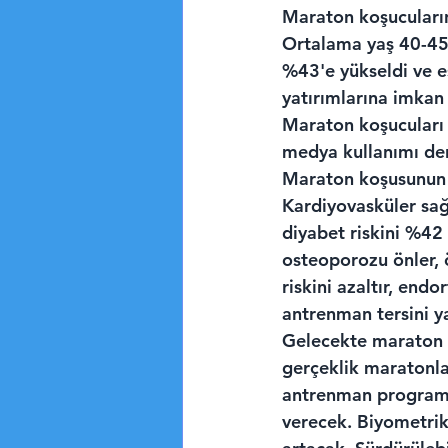
Maraton koşucularını
Ortalama yaş 40-45 a
%43'e yükseldi ve eş
yatırımlarına imkan t
Maraton koşucuları g
medya kullanımı den
Maraton koşusunun s
Kardiyovasküler sağlı
diyabet riskini %42 
osteoporozu önler, ö
riskini azaltır, endo
antrenman tersini y
Gelecekte maraton s
gerçeklik maratonlar
antrenman programla
verecek. Biyometrik 