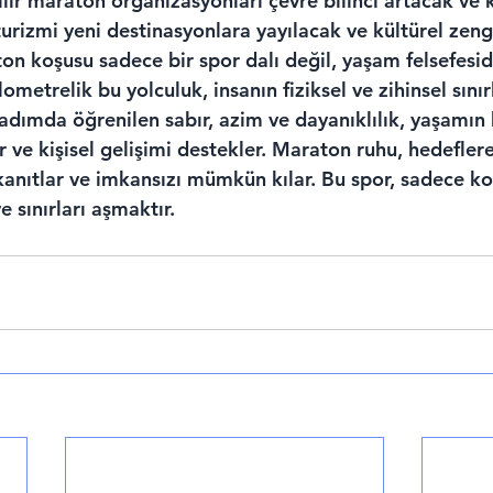
lir maraton organizasyonları çevre bilinci artacak ve 
urizmi yeni destinasyonlara yayılacak ve kültürel zeng
on koşusu sadece bir spor dalı değil, yaşam felsefesid
ometrelik bu yolculuk, insanın fiziksel ve zihinsel sınırl
adımda öğrenilen sabır, azim ve dayanıklılık, yaşamın 
r ve kişisel gelişimi destekler. Maraton ruhu, hedefler
ıtlar ve imkansızı mümkün kılar. Bu spor, sadece ko
 sınırları aşmaktır.