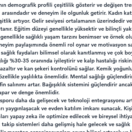
n demografik profili çeşitlilik gösterir ve değişen tren
rasındadır ve deneyim ile olgunluk getirir. Kadın katı
itlik artıyor. Gelir seviyesi ortalamanın üzerindedir ve
anır. Eğitim düzeyi genellikle yüksektir ve bilinçli yak
enellikle sağlıklı yaşam tarzını benimser ve örnek olu
eyim paylaşımında önemli rol oynar ve motivasyon sa
ağlık faydaları bilimsel olarak kanıtlanmış ve çok boy
ğı %30-35 oranında iyileştirir ve kalp hastalığı riskini 
azaltır ve kan şekeri kontrolünü sağlar. Kemik yoğunlu
zellikle yaşlılıkta önemlidir. Mental sağlığı güçlendir
rfin salınımı artar. Bağışıklık sistemini güçlendirir ancak
apar ve denge önemlidir.
poru daha da gelişecek ve teknoloji entegrasyonu art
ı yaygınlaşacak ve evden katılım imkanı sunacak. Kişis
rı yapay zeka ile optimize edilecek ve bireysel ihtiy
takip sistemleri daha gelişmiş hale gelecek ve sağlık 