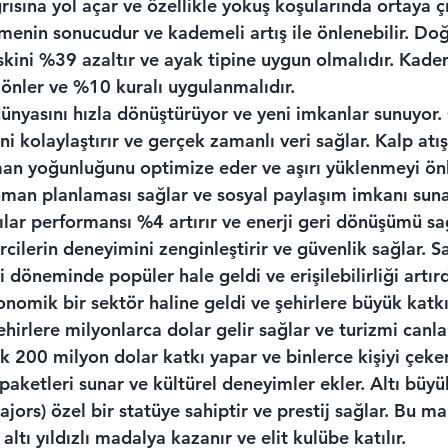
ısına yol açar ve özellikle yokuş koşularında ortaya çı
enmenin sonucudur ve kademeli artış ile önlenebilir. Do
skini %39 azaltır ve ayak tipine uygun olmalıdır. Kad
 önler ve %10 kuralı uygulanmalıdır.
ünyasını hızla dönüştürüyor ve yeni imkanlar sunuyor. 
i kolaylaştırır ve gerçek zamanlı veri sağlar. Kalp atış 
an yoğunluğunu optimize eder ve aşırı yüklenmeyi önl
man planlaması sağlar ve sosyal paylaşım imkanı suna
lar performansı %4 artırır ve enerji geri dönüşümü sağ
rcilerin deneyimini zenginleştirir ve güvenlik sağlar. S
öneminde popüler hale geldi ve erişilebilirliği artırd
omik bir sektör haline geldi ve şehirlere büyük katkı 
irlere milyonlarca dolar gelir sağlar ve turizmi canla
k 200 milyon dolar katkı yapar ve binlerce kişiyi çeke
 paketleri sunar ve kültürel deneyimler ekler. Altı büy
rs) özel bir statüye sahiptir ve prestij sağlar. Bu ma
ltı yıldızlı madalya kazanır ve elit kulübe katılır.