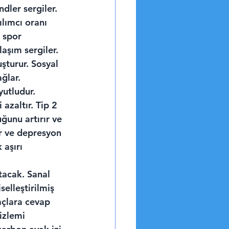
dler sergiler. 
lımcı oranı 
 spor 
laşım sergiler. 
şturur. Sosyal 
ğlar.
utludur. 
azaltır. Tip 2 
ğunu artırır ve 
ir ve depresyon 
 aşırı 
acak. Sanal 
elleştirilmiş 
açlara cevap 
izlemi 