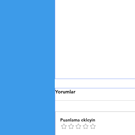
2024 Paris Oyunları
Yorumlar
🏅 2024 PARİS OLİMPİYATLARI
Spor Dünyasının Kalbi
Organizasyon, Sürdürülebilirlik
Puanlama ekleyin
ve Teknolojik Yenilikler 2024
Paris Olimpiyatları:...