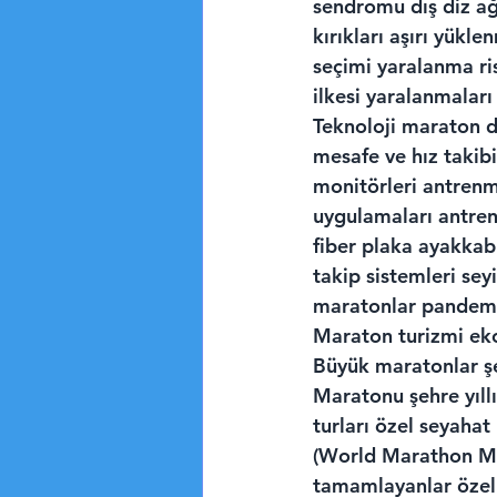
sendromu dış diz ağr
kırıkları aşırı yükl
seçimi yaralanma ri
ilkesi yaralanmaları
Teknoloji maraton d
mesafe ve hız takibin
monitörleri antrenm
uygulamaları antren
fiber plaka ayakkabı
takip sistemleri seyi
maratonlar pandemi d
Maraton turizmi ekon
Büyük maratonlar şeh
Maratonu şehre yıllı
turları özel seyahat
(World Marathon Majo
tamamlayanlar özel a