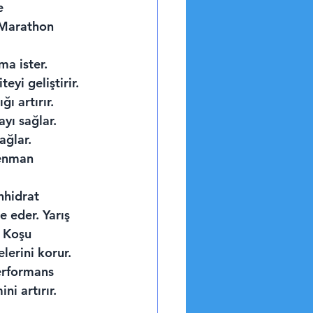
e 
 Marathon 
a ister. 
yi geliştirir. 
ı artırır. 
ayı sağlar. 
ağlar. 
renman 
nhidrat 
 eder. Yarış 
. Koşu 
lerini korur. 
erformans 
i artırır. 