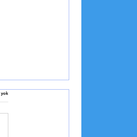
Bisiklet Sporunun Yıldızı
 yok
İSİKLET SPORUNUN YENİ
IZI: TADEJ POGAČAR
rn Bisiklet Sporunun Genç
iyonu Tour de France
leri, Antrenman Metodları