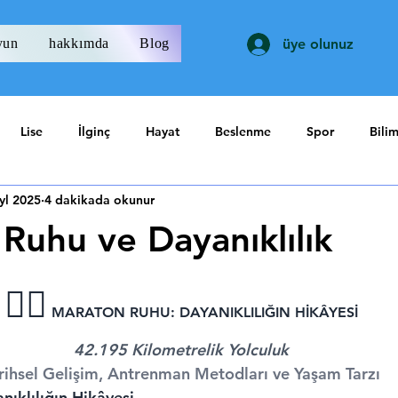
yun
hakkımda
Blog
üye olunuz
Lise
İlginç
Hayat
Beslenme
Spor
Bili
yl 2025
4 dakikada okunur
Ruhu ve Dayanıklılık
ıldız
🏃‍♂️
 MARATON RUHU: DAYANIKLILIĞIN HİKÂYESİ
42.195 Kilometrelik Yolculuk
rihsel Gelişim, Antrenman Metodları ve Yaşam Tarzı
ıklılığın Hikâyesi