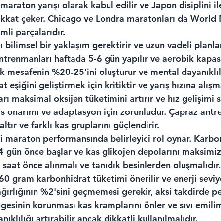
 maraton yarışı olarak kabul edilir ve Japon disiplini il
ikkat çeker. Chicago ve Londra maratonları da World
mli parçalarıdır.
ilimsel bir yaklaşım gerektirir ve uzun vadeli planlam
ntrenmanları haftada 5-6 gün yapılır ve aerobik kapasite
k mesafenin %20-25'ini oluşturur ve mental dayanıklılığ
 eşiğini geliştirmek için kritiktir ve yarış hızına alışm
rı maksimal oksijen tüketimini artırır ve hız gelişimi s
s onarımı ve adaptasyon için zorunludur. Çapraz ant
ltır ve farklı kas gruplarını güçlendirir.
ri maraton performansında belirleyici rol oynar. Karbo
4 gün önce başlar ve kas glikojen depolarını maksimize
saat önce alınmalı ve tanıdık besinlerden oluşmalıdır
60 gram karbonhidrat tüketimi önerilir ve enerji seviye
ağırlığının %2'sini geçmemesi gerekir, aksi takdirde p
ngesinin korunması kas kramplarını önler ve sıvı emilimin
ıklılığı artırabilir ancak dikkatli kullanılmalıdır.