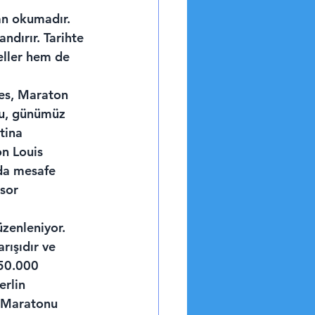
an okumadır. 
ndırır. Tarihte 
ller hem de 
es, Maraton 
şu, günümüz 
tina 
n Louis 
da mesafe 
sor 
zenleniyor. 
ışıdır ve 
 50.000 
rlin 
 Maratonu 