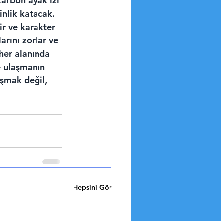
karbon ayak izi 
inlik katacak.
ir ve karakter 
arını zorlar ve 
her alanında 
e ulaşmanın 
şmak değil, 
Hepsini Gör