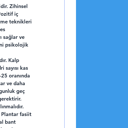
ir. Zihinsel 
zitif iç 
me teknikleri 
res 
 sağlar ve 
i psikolojik 
ır. Kalp 
i sayısı kas 
5-25 oranında 
tar ve daha 
rgunluk geç 
erektirir.
ınmalıdır. 
Plantar fasiit 
al bant 