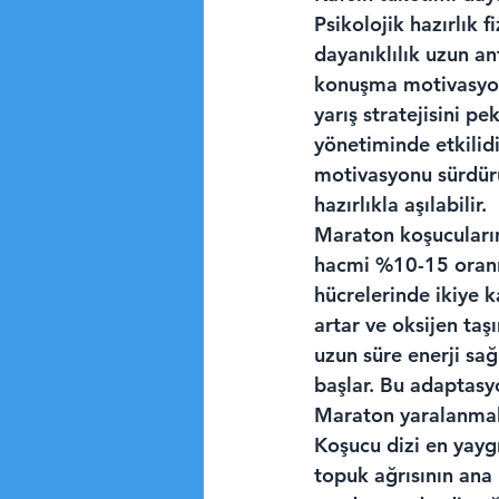
Psikolojik hazırlık 
dayanıklılık uzun ant
konuşma motivasyonu
yarış stratejisini pe
yönetiminde etkilid
motivasyonu sürdürü
hazırlıkla aşılabilir.
Maraton koşucularını
hacmi %10-15 oranın
hücrelerinde ikiye k
artar ve oksijen taş
uzun süre enerji sağ
başlar. Bu adaptasyo
Maraton yaralanmala
Koşucu dizi en yaygı
topuk ağrısının ana n