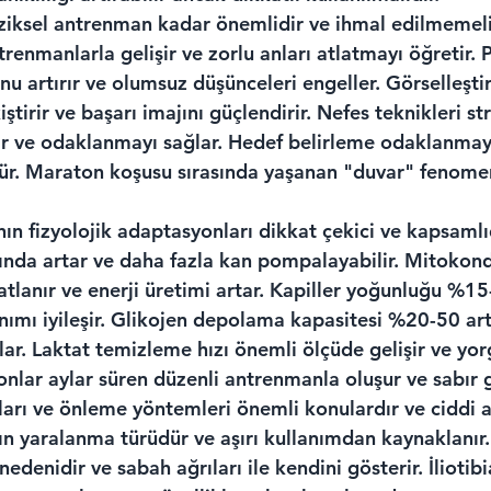
fiziksel antrenman kadar önemlidir ve ihmal edilmemelid
renmanlarla gelişir ve zorlu anları atlatmayı öğretir. Po
 artırır ve olumsuz düşünceleri engeller. Görselleştir
kiştirir ve başarı imajını güçlendirir. Nefes teknikleri st
ir ve odaklanmayı sağlar. Hedef belirleme odaklanmayı
r. Maraton koşusu sırasında yaşanan "duvar" fenomen
n fizyolojik adaptasyonları dikkat çekici ve kapsamlıd
da artar ve daha fazla kan pompalayabilir. Mitokondr
atlanır ve enerji üretimi artar. Kapiller yoğunluğu %1
ınımı iyileşir. Glikojen depolama kapasitesi %20-50 ar
lar. Laktat temizleme hızı önemli ölçüde gelişir ve yo
nlar aylar süren düzenli antrenmanla oluşur ve sabır g
rı ve önleme yöntemleri önemli konulardır ve ciddi al
n yaralanma türüdür ve aşırı kullanımdan kaynaklanır. 
edenidir ve sabah ağrıları ile kendini gösterir. İliotibi