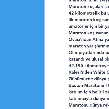
Maraton koşuları sa
42 kilometrelik bu u
ilk maraton koşusu
amatörler için bir 
Maraton koşusunun t
Ovası'ndan Atina'ya
maraton yarışlarını
Olimpiyatları'nda b
kazandı ve ulusal b
42.195 kilometreye 
Kalesi'nden White C
Günümüzde dünya ça
Boston Maratonu 189
katılım için belirli
katılımcıyla dünyanı
Maratonu dünya rek