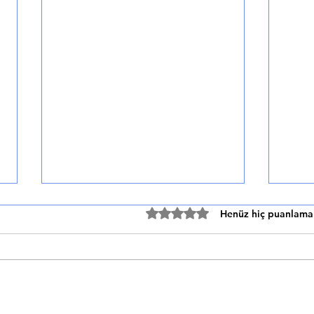
Sporda Beslenme
5 üzerinden 0 yıldız
Henüz hiç puanlama
🍎 B ESLENME VE SPOR:
🚴 B
ŞAMPİYONLARIN TABAKLARI
YILD
Performans Artırıcı Beslenme
Mode
Stratejileri Beslenme ve Spor:
Şamp
Şampiyonların Tabakları...
Zafer