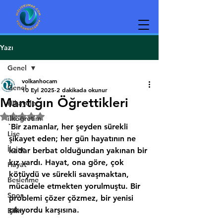
Yazı
Genel
volkanhocam
Genel
10 Eyl 2025
2 dakikada okunur
Mantığın Öğrettikleri
Hikayeler
5 üzerinden NaN yıldız
ilköğretim
`Bir zamanlar, her şeyden sürekli 
Lise
şikayet eden; her gün hayatının ne 
İlginç
kadar berbat olduğundan yakınan bir 
kız vardı. Hayat, ona göre, çok 
Hayat
kötüydü ve sürekli savaşmaktan, 
Beslenme
mücadele etmekten yorulmuştu. Bir 
Spor
problemi çözer çözmez, bir yenisi 
çıkıyordu karşısına.
Bilim