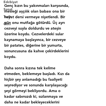
Edebiyat
Genç kızın bu yakınmaları karşısında, 
Sanat
mesleği aşçılık olan babası ona bir 
Tarih
hayat dersi vermeye niyetlendi. Bir 
gün onu mutfağa götürdü. Üç ayrı 
Özel
cezveyi suyla doldurdu ve ateşin 
üzerine koydu. Cezvelerdeki sular 
kaynamaya başlayınca, bir cezveye 
bir patates, diğerine bir yumurta, 
sonuncusuna da kahve çekirdeklerini 
koydu.
Daha sonra kızına tek kelime 
etmeden, beklemeye başladı. Kızı da 
hiçbir şey anlamadığı bu faaliyeti 
seyrediyor ve sonunda karşılaşacağı 
şeyi görmeyi bekliyordu. Ama o 
kadar sabırsızdı ki, sızlanmaya ve 
daha ne kadar bekleyeceklerini 