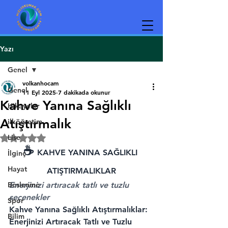
Yazı
Genel
volkanhocam
Genel
11 Eyl 2025
7 dakikada okunur
Kahve Yanına Sağlıklı
Hikayeler
Atıştırmalık
ilköğretim
Lise
5 üzerinden NaN yıldız
☕ 
KAHVE YANINA SAĞLIKLI 
İlginç
Hayat
ATIŞTIRMALIKLAR
Beslenme
Enerjinizi artıracak tatlı ve tuzlu 
seçenekler
Spor
Kahve Yanına Sağlıklı Atıştırmalıklar: 
Bilim
Enerjinizi Artıracak Tatlı ve Tuzlu 