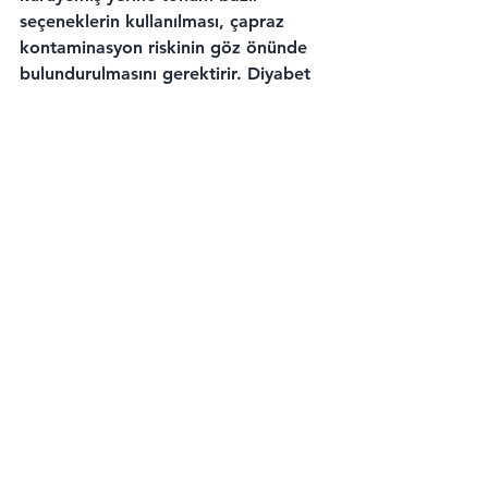
seçeneklerin kullanılması, çapraz 
kontaminasyon riskinin göz önünde 
bulundurulmasını gerektirir. Diyabet 
yönetimi, düşük glisemik indeksli 
seçeneklerin tercih edilmesi, porsiyon 
kontrolünün sıkı tutulmasını zorunlu 
kılar. Kalp hastalığı, sodyum 
kısıtlaması, doymuş yağ sınırlaması 
ve omega-3 açısından zengin 
seçimlerin yapılmasını gerektirir. 
Hipertansiyon, düşük sodyumlu 
seçeneklerin tercih edilmesi, 
potasyum açısından zengin meyve ve 
sebzelerin dahil edilmesini önerir. 
Obezite yönetimi, kalori yoğunluğu 
düşük, lif açısından zengin 
seçeneklerin tercih edilmesini 
gerektirir. Hamilelik döneminde, 