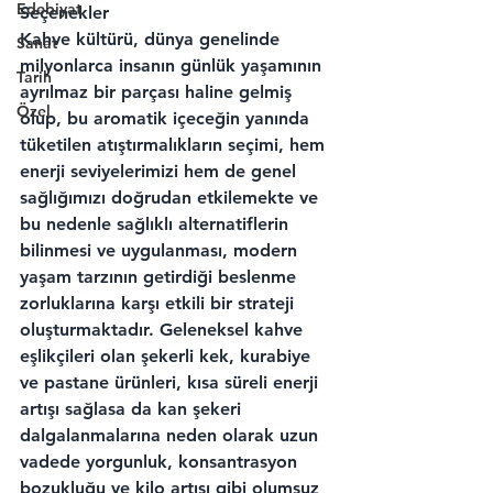
Edebiyat
Seçenekler
Kahve kültürü, dünya genelinde 
Sanat
milyonlarca insanın günlük yaşamının 
Tarih
ayrılmaz bir parçası haline gelmiş 
Özel
olup, bu aromatik içeceğin yanında 
tüketilen atıştırmalıkların seçimi, hem 
enerji seviyelerimizi hem de genel 
sağlığımızı doğrudan etkilemekte ve 
bu nedenle sağlıklı alternatiflerin 
bilinmesi ve uygulanması, modern 
yaşam tarzının getirdiği beslenme 
zorluklarına karşı etkili bir strateji 
oluşturmaktadır. Geleneksel kahve 
eşlikçileri olan şekerli kek, kurabiye 
ve pastane ürünleri, kısa süreli enerji 
artışı sağlasa da kan şekeri 
dalgalanmalarına neden olarak uzun 
vadede yorgunluk, konsantrasyon 
bozukluğu ve kilo artışı gibi olumsuz 