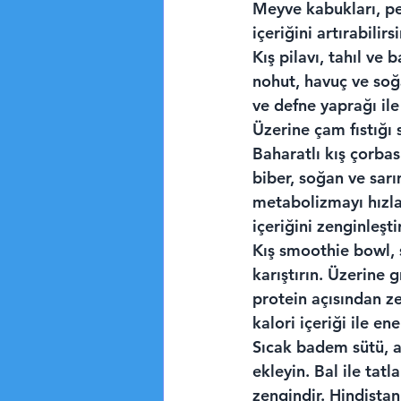
Meyve kabukları, pek
içeriğini artırabilirsi
Kış pilavı, tahıl ve
nohut, havuç ve soğa
ve defne yaprağı ile
Üzerine çam fıstığı s
Baharatlı kış çorbası
biber, soğan ve sarı
metabolizmayı hızlan
içeriğini zenginleşt
Kış smoothie bowl, 
karıştırın. Üzerine 
protein açısından ze
kalori içeriği ile ene
Sıcak badem sütü, al
ekleyin. Bal ile tatl
zengindir. Hindistan 