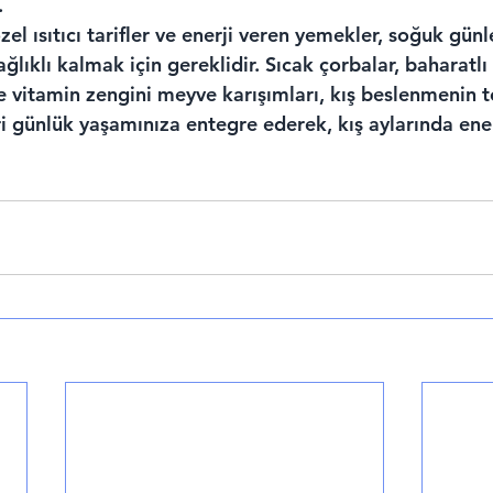
.
zel ısıtıcı tarifler ve enerji veren yemekler, soğuk gün
ğlıklı kalmak için gereklidir. Sıcak çorbalar, baharatlı 
e vitamin zengini meyve karışımları, kış beslenmenin t
eri günlük yaşamınıza entegre ederek, kış aylarında ener