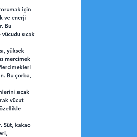
korumak için 
 ve enerji 
r. Bu 
e vücudu sıcak 
ı, yüksek 
mızı mercimek 
Mercimekleri 
ın. Bu çorba, 
mlerini sıcak 
arak vücut 
özellikle 
r. Süt, kakao 
ri, 