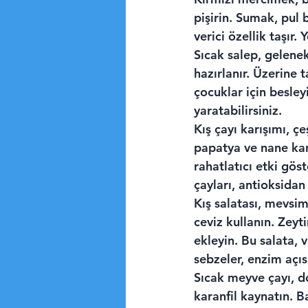
pişirin. Sumak, pul 
verici özellik taşır.
Sıcak salep, geleneks
hazırlanır. Üzerine t
çocuklar için besleyi
yaratabilirsiniz.
Kış çayı karışımı, çeş
papatya ve nane karı
rahatlatıcı etki göst
çayları, antioksidan
Kış salatası, mevsim
ceviz kullanın. Zeyt
ekleyin. Bu salata, 
sebzeler, enzim açıs
Sıcak meyve çayı, d
karanfil kaynatın. Ba