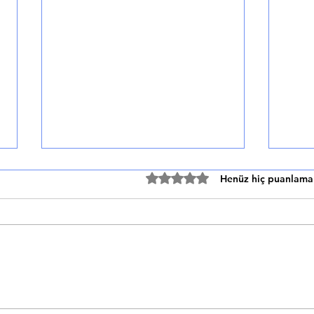
Akşam Yemeğinde Hafif
Bağır
5 üzerinden 0 yıldız
Henüz hiç puanlama
Seçenekler
Tarif
🌙 AKŞAM YEMEĞİNDE HAFİF
🥗 BAĞIRSAK SAĞLIĞI İÇİN
SEÇENEKLER Sindirimi Kolay ve
LİFLİ
Düşük Kalorili Tarifler Beslenme,
siste
Sağlık ve Yemek Tarifleri Akşam
Bağır
Yemeğinde Hafif...
Tarif