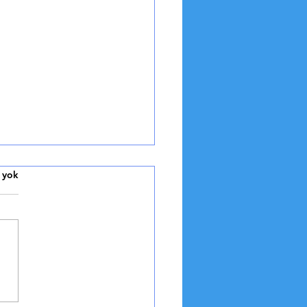
sak Sağlığı İçin Lifli
 yok
ler
 TARİFLER Sindirim
mini rahatlatan besinler
sak Sağlığı İçin Lifli
ler: Sindirim Sistemini...