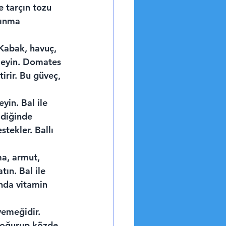
e tarçın tozu 
sınma 
 Kabak, havuç, 
leyin. Domates 
irir. Bu güveç, 
eyin. Bal ile 
ldiğinde 
tekler. Ballı 
a, armut, 
ın. Bal ile 
nda vitamin 
yemeğidir. 
 yoğurup közde 