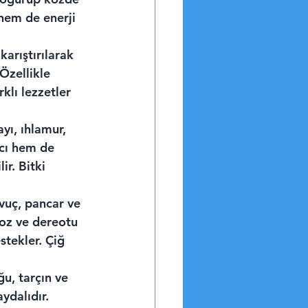
hem de enerji 
karıştırılarak 
 Özellikle 
klı lezzetler 
ayı, ıhlamur, 
ıcı hem de 
ir. Bitki 
vuç, pancar ve 
noz ve dereotu 
stekler. Çiğ 
u, tarçın ve 
ydalıdır. 