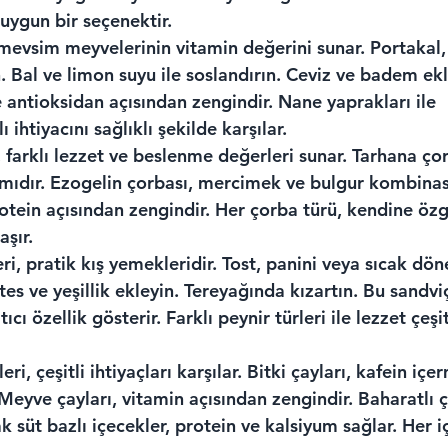
uygun bir seçenektir.
 mevsim meyvelerinin vitamin değerini sunar. Portakal,
. Bal ve limon suyu ile soslandırın. Ceviz ve badem ekl
e antioksidan açısından zengindir. Nane yaprakları ile 
lı ihtiyacını sağlıklı şekilde karşılar.
i, farklı lezzet ve beslenme değerleri sunar. Tarhana ço
şımıdır. Ezogelin çorbası, mercimek ve bulgur kombina
tein açısından zengindir. Her çorba türü, kendine özgü 
aşır.
eri, pratik kış yemekleridir. Tost, panini veya sıcak dön
tes ve yeşillik ekleyin. Tereyağında kızartın. Bu sandvi
cı özellik gösterir. Farklı peynir türleri ile lezzet çeşitl
eri, çeşitli ihtiyaçları karşılar. Bitki çayları, kafein içe
. Meyve çayları, vitamin açısından zengindir. Baharatlı çay
ak süt bazlı içecekler, protein ve kalsiyum sağlar. Her i