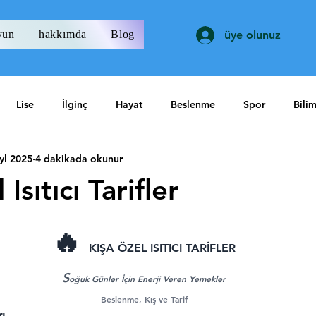
yun
hakkımda
Blog
üye olunuz
Lise
İlginç
Hayat
Beslenme
Spor
Bili
yl 2025
4 dakikada okunur
Isıtıcı Tarifler
ıldız
🔥 
KIŞA ÖZEL ISITICI TARİFLER
S
oğuk Günler İçin Enerji Veren Yemekler
Beslenme, Kış ve Tarif