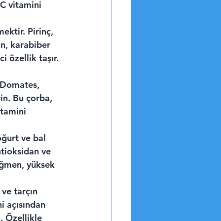
C vitamini 
ktir. Pirinç, 
n, karabiber 
 özellik taşır. 
r. Domates, 
in. Bu çorba, 
itamini 
ğurt ve bal 
ntioksidan ve 
ağmen, yüksek 
 ve tarçın 
ni açısından 
. Özellikle 