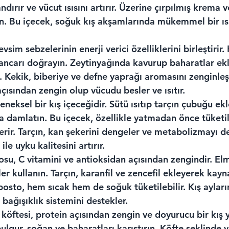
dırır ve vücut ısısını artırır. Üzerine çırpılmış krema v
in. Bu içecek, soğuk kış akşamlarında mükemmel bir ı
sim sebzelerinin enerji verici özelliklerini birleştirir.
ancarı doğrayın. Zeytinyağında kavurup baharatlar ek
in. Kekik, biberiye ve defne yaprağı aromasını zenginleşt
çısından zengin olup vücudu besler ve ısıtır.
eleneksel bir kış içeceğidir. Sütü ısıtıp tarçın çubuğu ekl
ya damlatın. Bu içecek, özellikle yatmadan önce tüketi
terir. Tarçın, kan şekerini dengeler ve metabolizmayı des
 ile uyku kalitesini artırır.
u, C vitamini ve antioksidan açısından zengindir. Elm
r kullanın. Tarçın, karanfil ve zencefil ekleyerek kaynat
osto, hem sıcak hem de soğuk tüketilebilir. Kış ayları
e bağışıklık sistemini destekler.
köftesi, protein açısından zengin ve doyurucu bir kış 
ulgur, soğan ve baharatları karıştırın. Köfte şeklinde