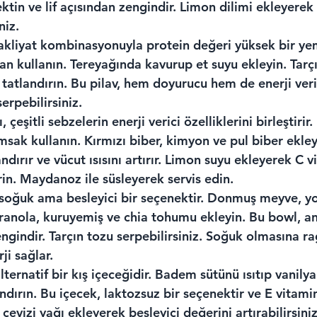
tin ve lif açısından zengindir. Limon dilimi ekleyerek 
niz.
 bakliyat kombinasyonuyla protein değeri yüksek bir yeme
n kullanın. Tereyağında kavurup et suyu ekleyin. Tarçı
 tatlandırın. Bu pilav, hem doyurucu hem de enerji verici
erpebilirsiniz.
, çeşitli sebzelerin enerji verici özelliklerini birleştiri
msak kullanın. Kırmızı biber, kimyon ve pul biber ekley
dırır ve vücut ısısını artırır. Limon suyu ekleyerek C v
irin. Maydanoz ile süsleyerek servis edin.
soğuk ama besleyici bir seçenektir. Donmuş meyve, yo
granola, kuruyemiş ve chia tohumu ekleyin. Bu bowl, a
ngindir. Tarçın tozu serpebilirsiniz. Soğuk olmasına r
rji sağlar.
ternatif bir kış içeceğidir. Badem sütünü ısıtıp vanilya
andırın. Bu içecek, laktozsuz bir seçenektir ve E vitami
cevizi yağı ekleyerek besleyici değerini artırabilirsiniz