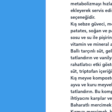
metabolizmayı hızlan
ekleyerek servis ed
seçeneğidir.
Kış sebze güveci, mev
patates, soğan ve p
sosu ve su ile pişir
vitamin ve mineral a
Ballı tarçınlı süt, g
tatlandırın ve vanil
rahatlatıcı etki gös
süt, triptofan içeriği
Kış meyve kompostos
ayva ve kuru meyvele
tatlandırın. Bu komp
ihtiyacını karşılar v
Baharatlı mercimek 
Kırmızı mercimek, b