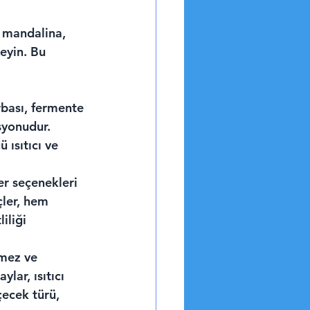
 mandalina, 
eyin. Bu 
rbası, fermente 
syonudur. 
ısıtıcı ve 
er seçenekleri 
çler, hem 
iliği 
rmez ve 
lar, ısıtıcı 
çecek türü, 