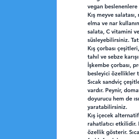
vegan beslenenlere 
Kış meyve salatası,
elma ve nar kullanın
salata, C vitamini v
süsleyebilirsiniz. Tat
Kış çorbası çeşitler
tahıl ve sebze karı
İşkembe çorbası, pro
besleyici özellikler t
Sıcak sandviç çeşitl
vardır. Peynir, doma
doyurucu hem de ısıtı
yaratabilirsiniz.
Kış içecek alternatifl
rahatlatıcı etkilidir
özellik gösterir. Sıc