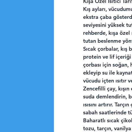
Kışa Özel Isıtıcı Tari
Kış ayları, vücudumu
ekstra çaba gösterd
seviyesini yüksek tu
rehberde, kışa özel 
tutan beslenme yönt
Sıcak çorbalar, kış
protein ve lif içeri
çorbası için soğan,
ekleyip su ile kayna
vücudu içten ısıtır v
Zencefilli çay, kışın 
suda demlendirin, ba
ısısını artırır. Tarç
sabah saatlerinde tü
Baharatlı sıcak çikol
tozu, tarçın, vanily