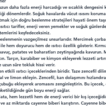
fler
zun daha fazla enerji harcadığı ve sıcaklık dengesini 
iği dönemlerdir. Soğuk havalarda vücut ısısını korumak
tmak için doğru beslenme stratejileri hayati önem taşı
ısıtıcı tarifler, enerji veren yemekler ve soğuk günlerd
emlerini keşfedeceksiniz.
 beslenmenin vazgeçilmez unsurlarıdır. Mercimek çorbas
ği ile hem doyurucu hem de ısıtıcı özellik gösterir. Kır
 havuç, patates ve baharatları zeytinyağında kavurun. 
tın. Tarçın, karabiber ve kimyon ekleyerek lezzeti artır
e uzun süre tokluk hissi verir.
en etkili ısıtıcı içeceklerinden biridir. Taze zencefil dili
l ve limon ekleyin. Zencefil, kan dolaşımını hızlandır
ın çubuğu ekleyerek aromasını zenginleştirin. Bu içecek, 
ketildiğinde gün boyu enerji sağlar.
ata, hem lezzetli hem de enerji verici bir kış içeceğidi
a ve az miktarda cayenne biberi karıştırın. Cayenne bibe