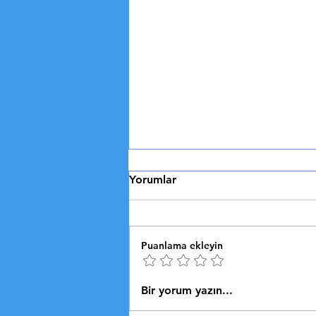
Akdeniz Mutfağının Sırları
Yorumlar
AKDENİZ MUTFAĞININ
SIRLARI Zeytinyağlılar ve Deniz
Ürünleriyle Sağlık Dolu Sofralar
Puanlama ekleyin
Akdeniz mutfağı, dünya
gastronomi tarihinin en köklü...
Bir yorum yazın...