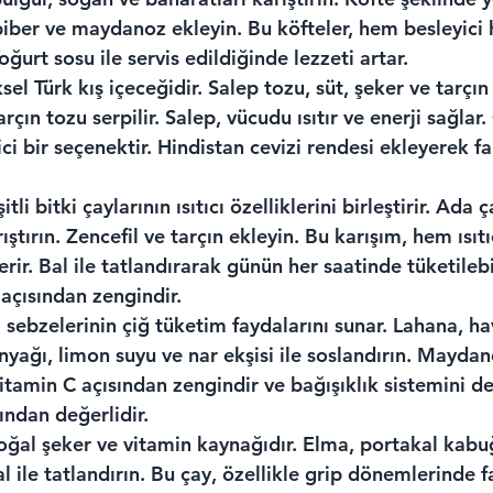
biber ve maydanoz ekleyin. Bu köfteler, hem besleyici 
 Yoğurt sosu ile servis edildiğinde lezzeti artar.
el Türk kış içeceğidir. Salep tozu, süt, şeker ve tarçın 
arçın tozu serpilir. Salep, vücudu ısıtır ve enerji sağlar.
ci bir seçenektir. Hindistan cevizi rendesi ekleyerek far
itli bitki çaylarının ısıtıcı özelliklerini birleştirir. Ada ç
ştırın. Zencefil ve tarçın ekleyin. Bu karışım, hem ısıt
erir. Bal ile tatlandırarak günün her saatinde tüketilebil
 açısından zengindir.
 sebzelerinin çiğ tüketim faydalarını sunar. Lahana, ha
inyağı, limon suyu ve nar ekşisi ile soslandırın. Mayda
vitamin C açısından zengindir ve bağışıklık sistemini de
ından değerlidir.
oğal şeker ve vitamin kaynağıdır. Elma, portakal kabuğ
l ile tatlandırın. Bu çay, özellikle grip dönemlerinde fa