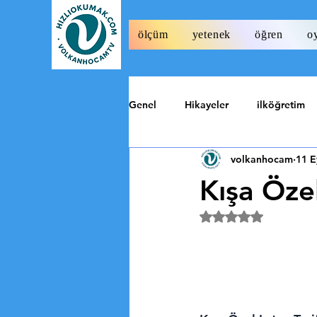
ölçüm
yetenek
öğren
o
Genel
Hikayeler
ilköğretim
volkanhocam
11 E
Tarih
Özel
Kışa Özel 
5 üzerinden NaN y