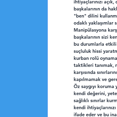
ihtiyaçlarınızı açık
başkalarının da hakl
"ben" dilini kullanm
odaklı yaklaşımlar s
Manipülasyona karşı 
başkalarının sizi ke
bu durumlarla etkili
suçluluk hissi yaratm
kurban rolü oynama v
taktikleri tanımak,
karşısında sınırları
kapılmamak ve gerek
Öz saygıyı koruma y
kendi değerini, yete
sağlıklı sınırlar ku
kendi ihtiyaçlarını
ifade eder ve bu in