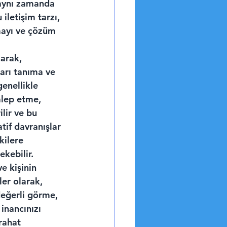
, aynı zamanda 
iletişim tarzı, 
mayı ve çözüm 
arak, 
arı tanıma ve 
enellikle 
alep etme, 
lir ve bu 
tif davranışlar 
kilere 
kebilir.
e kişinin 
ler olarak, 
değerli görme, 
inancınızı 
rahat 