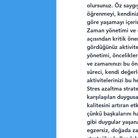
olursunuz. Öz saygıy
öğrenmeyi, kendinizl
göre yaşamayı içerir
Zaman yönetimi ve ö
açısından kritik öne
gördüğünüz aktivite
yönetimi, öncelikler
ve zamanınızı bu ön
süreci, kendi değerl
aktivitelerinizi bu 
Stres azaltma strate
karşılaşılan duygus
kalitesini artıran et
çünkü başkalarını ha
gibi duygular yaşana
egzersiz, doğada za