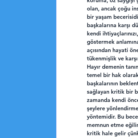
koruma, öz saygıyı g
olan, ancak çoğu in
bir yaşam becerisidi
başkalarına karşı d
kendi ihtiyaçlarınızı
göstermek anlamına g
açısından hayati öne
tükenmişlik ve karşıl
Hayır demenin tanım
temel bir hak olarak
başkalarının beklent
sağlayan kritik bir 
zamanda kendi öncel
şeylere yönlendirme
yöntemidir. Bu becer
memnun etme eğilimi
kritik hale gelir çü