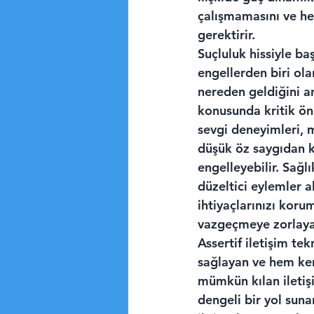
çalışmamasını ve her
gerektirir.
Suçluluk hissiyle ba
engellerden biri ola
nereden geldiğini an
konusunda kritik öne
sevgi deneyimleri, 
düşük öz saygıdan k
engelleyebilir. Sağlı
düzeltici eylemler 
ihtiyaçlarınızı korum
vazgeçmeye zorlaya
Assertif iletişim tek
sağlayan ve hem ken
mümkün kılan iletişi
dengeli bir yol sunar