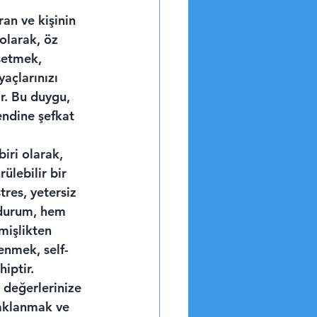
an ve kişinin 
olarak, öz 
setmek, 
açlarınızı 
. Bu duygu, 
endine şefkat 
iri olarak, 
ülebilir bir 
tres, yetersiz 
 durum, hem 
mişlikten 
enmek, self-
iptir.
 değerlerinize 
daklanmak ve 