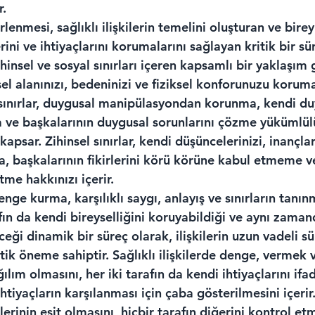
r.
lirlenmesi, sağlıklı ilişkilerin temelini oluşturan ve bire
rini ve ihtiyaçlarını korumalarını sağlayan kritik bir sü
ihinsel ve sosyal sınırları içeren kapsamlı bir yaklaşım g
şisel alanınızı, bedeninizi ve fiziksel konforunuzu korum
 sınırlar, duygusal manipülasyondan korunma, kendi duy
 ve başkalarının duygusal sorunlarını çözme yükümlü
psar. Zihinsel sınırlar, kendi düşüncelerinizi, inançlar
a, başkalarının fikirlerini körü körüne kabul etmeme v
tme hakkınızı içerir.
denge kurma, karşılıklı saygı, anlayış ve sınırların tanı
afın da kendi bireyselliğini koruyabildiği ve aynı zaman
ceği dinamik bir süreç olarak, ilişkilerin uzun vadeli s
itik öneme sahiptir. Sağlıklı ilişkilerde denge, vermek
ılım olmasını, her iki tarafın da kendi ihtiyaçlarını ifa
htiyaçların karşılanması için çaba gösterilmesini içerir
lerinin eşit olmasını, hiçbir tarafın diğerini kontrol et