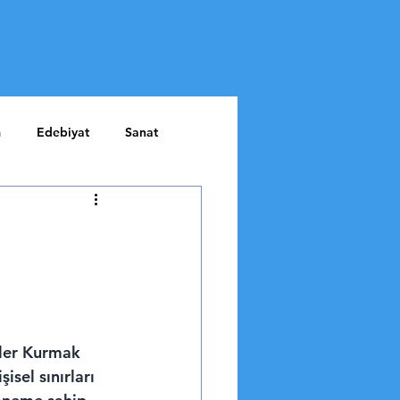
m
Edebiyat
Sanat
iler Kurmak
sel sınırları 