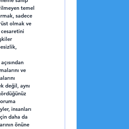
 öneme sahip 
rilmeyen temel 
kurmak, sadece 
rüst olmak ve 
 cesaretini 
kiler 
sizlik, 
 açısından 
malarını ve 
alarını 
k değil, aynı 
 gördüğünüz 
 koruma 
ler, insanları 
için daha da 
larının önüne 