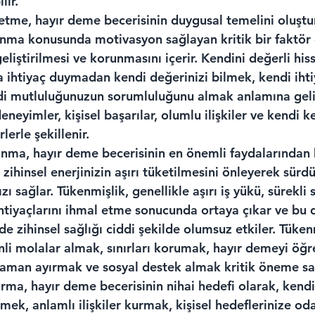
lir.
etme, hayır deme becerisinin duygusal temelini oluştur
unma konusunda motivasyon sağlayan kritik bir faktör 
iştirilmesi ve korunmasını içerir. Kendini değerli his
 ihtiyaç duymadan kendi değerinizi bilmek, kendi ihtiy
 mutluluğunuzun sorumluluğunu almak anlamına gelir
neyimler, kişisel başarılar, olumlu ilişkiler ve kendi k
lerle şekillenir.
nma, hayır deme becerisinin en önemli faydalarından b
 zihinsel enerjinizin aşırı tüketilmesini önleyerek sürdür
 sağlar. Tükenmişlik, genellikle aşırı iş yükü, sürekli s
htiyaçlarını ihmal etme sonucunda ortaya çıkar ve bu
 de zihinsel sağlığı ciddi şekilde olumsuz etkiler. Tüken
li molalar almak, sınırları korumak, hayır demeyi öğr
 zaman ayırmak ve sosyal destek almak kritik öneme sah
ırma, hayır deme becerisinin nihai hedefi olarak, kendi
mek, anlamlı ilişkiler kurmak, kişisel hedeflerinize o