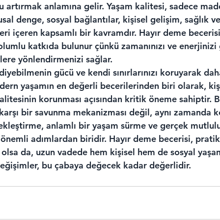
 artırmak anlamına gelir. Yaşam kalitesi, sadece madd
l denge, sosyal bağlantılar, kişisel gelişim, sağlık v
eri içeren kapsamlı bir kavramdır. Hayır deme becerisi
olumlu katkıda bulunur çünkü zamanınızı ve enerjinizi
lere yönlendirmenizi sağlar.
diyebilmenin gücü ve kendi sınırlarınızı koruyarak daha
dern yaşamın en değerli becerilerinden biri olarak, kiş
litesinin korunması açısından kritik öneme sahiptir. B
karşı bir savunma mekanizması değil, aynı zamanda k
çekleştirme, anlamlı bir yaşam sürme ve gerçek mutlul
önemli adımlardan biridir. Hayır deme becerisi, pratik
ç olsa da, uzun vadede hem kişisel hem de sosyal yaşa
eğişimler, bu çabaya değecek kadar değerlidir.