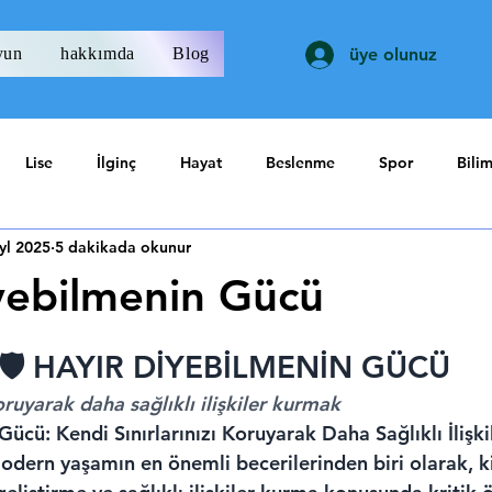
yun
hakkımda
Blog
üye olunuz
Lise
İlginç
Hayat
Beslenme
Spor
Bili
yl 2025
5 dakikada okunur
yebilmenin Gücü
ıldız
🛡️ HAYIR DİYEBİLMENİN GÜCÜ
koruyarak daha sağlıklı ilişkiler kurmak
ücü: Kendi Sınırlarınızı Koruyarak Daha Sağlıklı İlişk
dern yaşamın en önemli becerilerinden biri olarak, kişi