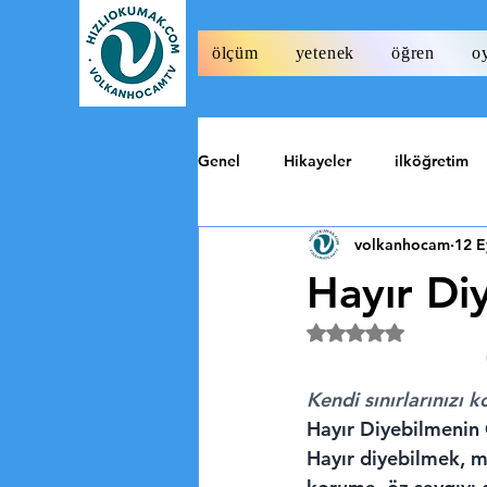
ölçüm
yetenek
öğren
o
Genel
Hikayeler
ilköğretim
volkanhocam
12 E
Tarih
Özel
Hayır Di
5 üzerinden NaN y
Kendi sınırlarınızı 
Hayır Diyebilmenin G
Hayır diyebilmek, mo