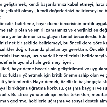
ı geliştirmek, kendi başarılarınızı kabul etmeyi, hatal
e şefkatli olmayı, kendi değerlerinizi belirlemeyi ve 
.
ncelik belirleme, hayır deme becerisinin pratik uygul
me sahip olan ve sınırlı zamanınızı ve enerjinizi en değ
lere yönlendirmenizi sağlayan temel becerilerdir. Etki
inizi net bir şekilde belirlemeyi, bu önceliklere göre k
celikler doğrultusunda planlamayı gerektirir. Öncelik 
erinizi tanımayı, uzun vadeli hedeflerinizi belirlemeyi 
hedeflerle uyumlu hale getirmeyi içerir.
jileri, hayır deme becerisinin geliştirilmesi ve uygula
al zorlukları yönetmek için kritik öneme sahip olan ve
kili yöntemlerdir. Hayır demek, özellikle başlangıçta stre
yal kırıklığına uğratma korkusu, çatışma kaygısı ve suç
bilir. Bu stresi yönetmek için nefes teknikleri, meditas
man geçirme, hobilerle uğraşma ve sosyal destek alm