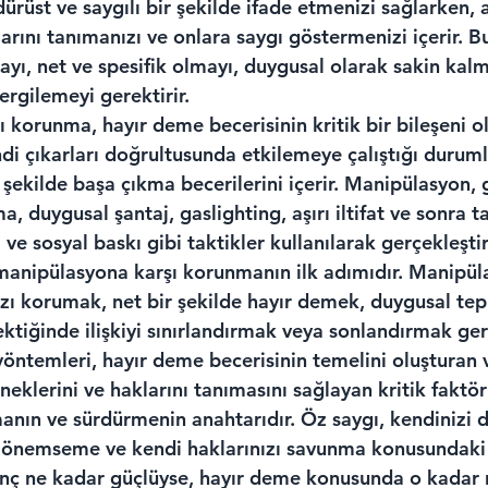
, dürüst ve saygılı bir şekilde ifade etmenizi sağlarken
arını tanımanızı ve onlara saygı göstermenizi içerir. Bu 
ayı, net ve spesifik olmayı, duygusal olarak sakin kal
ergilemeyi gerektirir.
korunma, hayır deme becerisinin kritik bir bileşeni ol
ndi çıkarları doğrultusunda etkilemeye çalıştığı duruml
 şekilde başa çıkma becerilerini içerir. Manipülasyon, g
a, duygusal şantaj, gaslighting, aşırı iltifat ve sonra t
e sosyal baskı gibi taktikler kullanılarak gerçekleştiri
 manipülasyona karşı korunmanın ilk adımıdır. Manipüla
nızı korumak, net bir şekilde hayır demek, duygusal tep
tiğinde ilişkiyi sınırlandırmak veya sonlandırmak gere
öntemleri, hayır deme becerisinin temelini oluşturan v
neklerini ve haklarını tanımasını sağlayan kritik faktör
rmanın ve sürdürmenin anahtarıdır. Öz saygı, kendinizi 
zı önemseme ve kendi haklarınızı savunma konusundaki 
anç ne kadar güçlüyse, hayır deme konusunda o kadar 