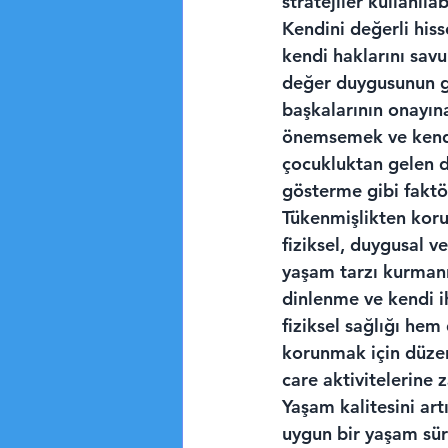
stratejiler kullanılabi
Kendini değerli hiss
kendi haklarını sav
değer duygusunun gel
başkalarının onayına
önemsemek ve kendi
çocukluktan gelen de
gösterme gibi faktör
Tükenmişlikten koru
fiziksel, duygusal ve
yaşam tarzı kurmanızı
dinlenme ve kendi i
fiziksel sağlığı hem
korunmak için düzen
care aktivitelerine
Yaşam kalitesini art
uygun bir yaşam sür