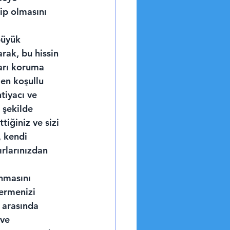
ip olmasını 
büyük 
rak, bu hissin 
arı koruma 
en koşullu 
tiyacı ve 
 şekilde 
tiğiniz ve sizi 
 kendi 
ırlarınızdan 
anmasını 
ermenizi 
ı arasında 
 ve 