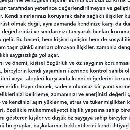
eliştirme ve sağlıklı ilişkiler kurma konusunda kritik
san tarafından yeterince değerlendirilmeyen ve gelişti
r. Kendi sınırlarınızı koruyarak daha sağlıklı ilişkiler 
ürüst olmak değil, aynı zamanda kendinize karşı da dü
, değerlerinizi ve sınırlarınızı tanıyarak bunları koruma
elir. Bu beceri, hem kişisel gelişim hem de sosyal iliş
m taşır çünkü sınırları olmayan ilişkiler, zamanla denge
ıklı saygısızlığa yol açar.
ı ve önemi, kişisel özgürlük ve öz saygının korunması
, bireylerin kendi yaşamları üzerinde kontrol sahibi ol
ileri veya talepleri karşısında kendi değerlerini korum
beceridir. Hayır demek, sadece olumsuz bir yanıt verme
iklerinizi belirleme, zamanınızı ve enerjinizi değerli
 ve kendinizi aşırı yüklenme, stres ve tükenmişlikten
i, özellikle mükemmeliyetçi kişilik yapısına sahip birey
 gösteren kişiler ve düşük öz saygıya sahip bireyler 
nkü bu gruplar, başkalarının beklentilerini kendi ihtiyaç