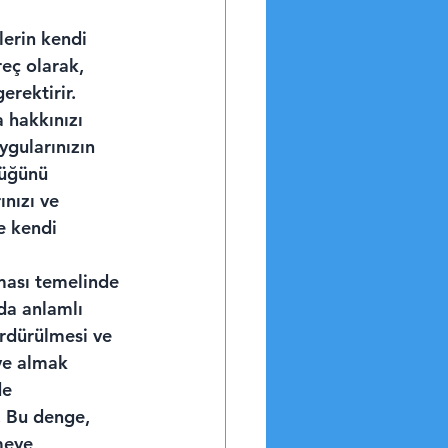
ylerin kendi 
reç olarak, 
erektirir. 
a hakkınızı 
gularınızın 
lüğünü 
ınızı ve 
e kendi 
nması temelinde 
da anlamlı 
ürdürülmesi ve 
 ve almak 
de 
. Bu denge, 
meye 