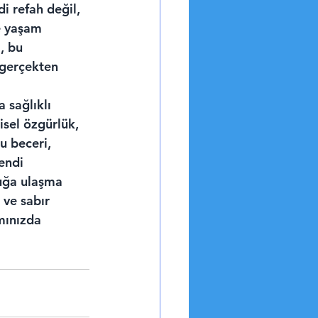
i refah değil, 
e yaşam 
, bu 
 gerçekten 
 sağlıklı 
isel özgürlük, 
u beceri, 
endi 
uğa ulaşma 
 ve sabır 
mınızda 