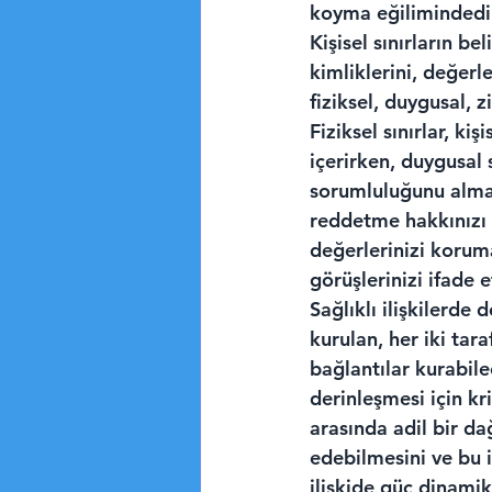
koyma eğilimindedi
Kişisel sınırların be
kimliklerini, değerle
fiziksel, duygusal, z
Fiziksel sınırlar, ki
içerirken, duygusal
sorumluluğunu alma
reddetme hakkınızı ka
değerlerinizi korum
görüşlerinizi ifade e
Sağlıklı ilişkilerde 
kurulan, her iki tar
bağlantılar kurabile
derinleşmesi için kr
arasında adil bir dağ
edebilmesini ve bu i
ilişkide güç dinamik