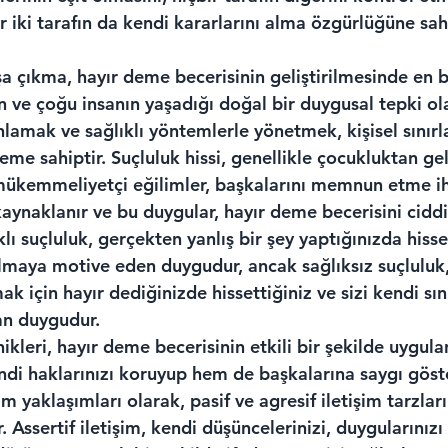
 iki tarafın da kendi kararlarını alma özgürlüğüne sah
şa çıkma, hayır deme becerisinin geliştirilmesinde en 
n ve çoğu insanın yaşadığı doğal bir duygusal tepki ola
lamak ve sağlıklı yöntemlerle yönetmek, kişisel sınırl
me sahiptir. Suçluluk hissi, genellikle çocukluktan gel
mükemmeliyetçi eğilimler, başkalarını memnun etme ih
aynaklanır ve bu duygular, hayır deme becerisini ciddi
klı suçluluk, gerçekten yanlış bir şey yaptığınızda hisset
almaya motive eden duygudur, ancak sağlıksız suçluluk,
ak için hayır dediğinizde hissettiğiniz ve sizi kendi sın
n duygudur.
nikleri, hayır deme becerisinin etkili bir şekilde uygul
di haklarınızı koruyup hem de başkalarına saygı göst
m yaklaşımları olarak, pasif ve agresif iletişim tarzlar
. Assertif iletişim, kendi düşüncelerinizi, duygularınızı