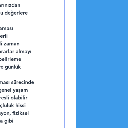
arınızdan 
bu değerlere 
aması 
erli 
li zaman 
ararlar almayı 
belirleme 
ve günlük 
nması sürecinde 
 genel yaşam 
sli olabilir 
luluk hissi 
yon, fiziksel 
a gibi 